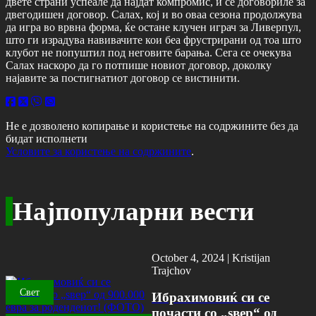
двете страни успеале да најдат компромис, и се договориле за
двегодишен договор. Салах, кој и во оваа сезона продолжува
да игра во врвна форма, ќе остане клучен играч за Ливерпул,
што ги израдува навивачите кои беа фрустрирани од тоа што
клубот не попуштил под неговите барања. Сега се очекува
Салах наскоро да го потпише новиот договор, доколку
најавите за постигнатиот договор се вистинити.
Не е дозволено копирање и користење на содржините без да
бидат исполнети
Условите за користење на содржините
.
Најпопуларни вести
October 4, 2024 |
Kristijan
Trajchov
Свет
Ибрахимовиќ си се
почасти со „ѕвер“ од