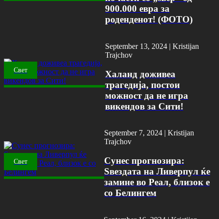
900.000 евра за
роденденот! (ФОТО)
September 13, 2024 |
Kristijan
Trajchov
Свет
Халанд доживеа
трагедија, постои
можност да не игра
викендов за Сити!
September 7, 2024 |
Kristijan
Trajchov
Сунес прогнозира:
Свет
Ѕвездата на Ливерпул ќе
замине во Реал, близок е
со Белингем