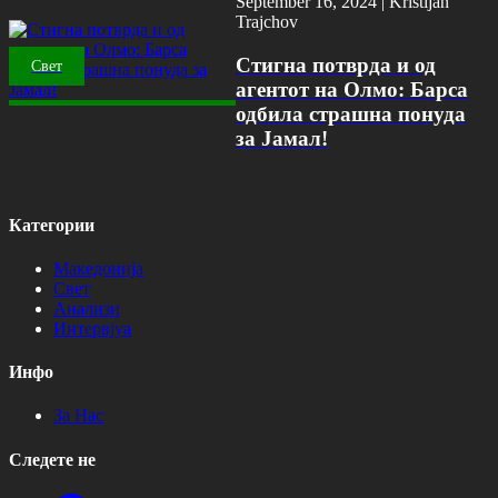
September 16, 2024 |
Kristijan
Trajchov
Стигна потврда и од
Свет
агентот на Олмо: Барса
одбила страшна понуда
за Јамал!
Категории
Македонија
Свет
Анализи
Интервјуа
Инфо
За Нас
Следете не