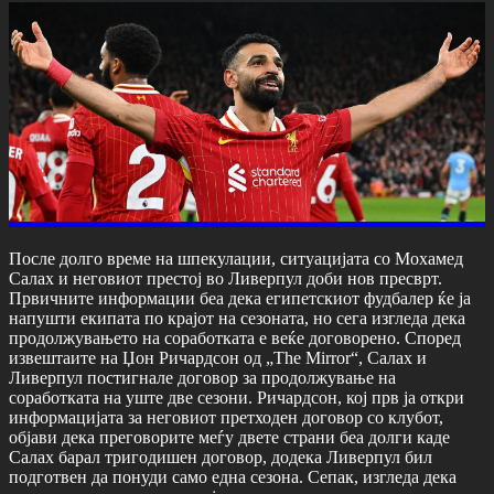
После долго време на шпекулации, ситуацијата со Мохамед
Салах и неговиот престој во Ливерпул доби нов пресврт.
Првичните информации беа дека египетскиот фудбалер ќе ја
напушти екипата по крајот на сезоната, но сега изгледа дека
продолжувањето на соработката е веќе договорено. Според
извештаите на Џон Ричардсон од „The Mirror“, Салах и
Ливерпул постигнале договор за продолжување на
соработката на уште две сезони. Ричардсон, кој прв ја откри
информацијата за неговиот претходен договор со клубот,
објави дека преговорите меѓу двете страни беа долги каде
Салах барал тригодишен договор, додека Ливерпул бил
подготвен да понуди само една сезона. Сепак, изгледа дека