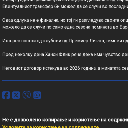
Евентуалниот трансфер би можел да се случи во последни
Оваа одлука не е финална, но тој ги разгледува своите опц
можело да се случи по само една сезона помината во Барс
Интерес постои од клубови од Премиер Лигата, тимови од Т
Пред неколку дена Ханси Флик рече дека има чувство дека
Неговиот договор истекува во 2026 година, а минатата се
Не е дозволено копирање и користење на содржин
Условите за користење на содржините
.