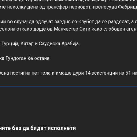
те неколку дена од трансфер периодот, пренесува Фабрици
ии во случај да одлучат заедно со клубот да се разделат, а 
елона откако дојде од Манчестер Сити како слободен агент
урција, Катар и Саудиска Арабија.

 Гундоган ќе остане.

зона постигна пет гола и имаше дури 14 асистенции на 51 н
ите без да бидат исполнети