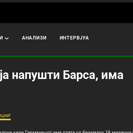
И
АНАЛИЗИ
ИНТЕРВЈУА
ја напушти Барса, има
елона каде Германецот има плата од безмалку 19 милиони е