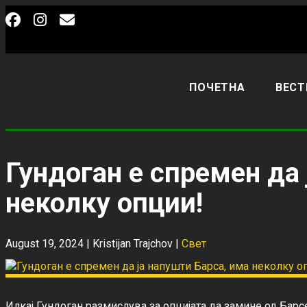
ПОЧЕТНА
ВЕСТ
Гундоган е спремен да 
неколку опции!
August 19, 2024 |
Kristijan Trajchov
|
Свет
Илкај Гундоган размислува за опцијата да замине од Барс