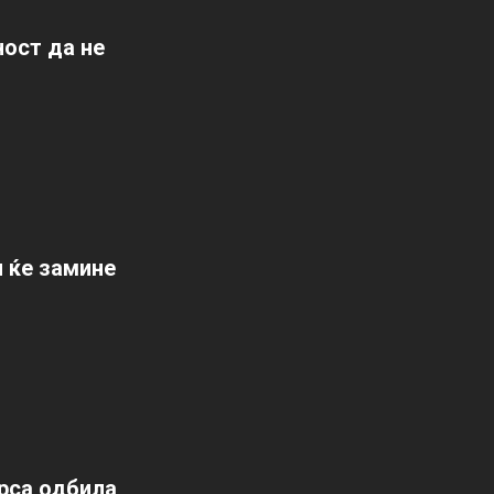
ост да не
л ќе замине
арса одбила