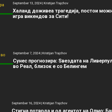
September 13, 2024 |
Kristijan Trajchov
Халанд доживеа трагедија, постои можн
игра викендов за Сити!
September 7, 2024 |
Kristijan Trajchov
Сунес прогнозира: Ѕвездата на Ливерпу
во Реал, близок е со Белингем
September 16, 2024 |
Kristijan Trajchov
Стигна потврда и од агентот на Олмо: Б