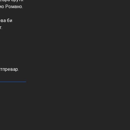
о Романо.

ова би 
.

атпревар.