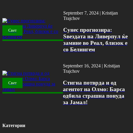
September 7, 2024 |
Kristijan
Trajchov
Сунес прогнозира:
Свет
Ѕвездата на Ливерпул ќе
замине во Реал, близок е
со Белингем
September 16, 2024 |
Kristijan
Trajchov
Стигна потврда и од
Свет
агентот на Олмо: Барса
одбила страшна понуда
за Јамал!
Категории