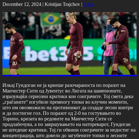
December 12, 2024 |
Kristijan Trajchov
|
Свет
Илкај Гундоган не ја криеше разочараноста по поразот на
Манчестер Сити од Јувентус во Лигата на шампионите,
изразувајќи сериозни критики кон соиграчите. Тој смета дека
„граѓаните“ изгубиле премногу топки во клучни моменти,
што им овозможило на противникот да создаде лесни контри
и да постигне гол. По поразот од 2-0 на гостувањето во
Торино, кризата во редовите на Манчестер Сити се
продлабочува, а по завршувањето на натпреварот, Гундоган
не штедеше критики. Тој ги обвини соиграчите за недостиг на
концентрација, што довело до загубените топки и лесните