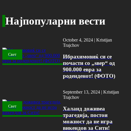
Најпопуларни вести
October 4, 2024 |
Kristijan
Trajchov
Свет
Ибрахимовиќ си се
почасти со „ѕвер“ од
900.000 евра за
роденденот! (ФОТО)
September 13, 2024 |
Kristijan
Trajchov
Свет
Халанд доживеа
трагедија, постои
можност да не игра
викендов за Сити!