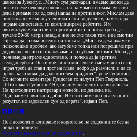
шанси за Јувентус. „Многу сум разочаран, имавме шанси да
постигнеме неколку голови… но на моменти имам чувство
дека примаме гол од секој напад на противникот. Мислам дека
понекогаш сме многу невнимателни во дуелите, наместо да
играме едноставно, ги комплицираме работите. Им
овозможуваме контри на противниците и потоа треба да
трчаме 50-60 метри назад, а ние не сме таков тим, ние сме тим
кој сака да го има поседот на топката. „Мислам дека имаме и
психолошки проблем, ако загубиме топка или погрешиме при
додавање, лесно се откажуваме и го губиме ритамот. Мора да
почнеме да играме едноставно, и полека да ја вратиме
самодовербата. Ова е мое лично мислење и сметам дека секој
играч треба да стави прст на глава, добро да размисли и да се
праша како може да даде поголем придонес“, рече Гундоган.
Со неговите коментари Гундоган го налути Пеп Гвардиола.
„Што кажал Гундоган? Не, не, немаше нешто такво денеска.
На претходните натпревари можеби, но денеска не.
Одигравме навистина добро. Не стигнавме до посакуваниот
резултат, но задоволен сум од играта“, изјави Пеп.
Не е дозволено копирање и користење на содржините без да
бидат исполнети
Условите за користење на содржините
.