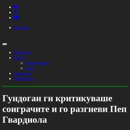
Контакт
Почетна
Вести
Македонија
Свет
Анализи
Интервјуа
Гундоган ги критикуваше
соиграчите и го разгневи Пеп
Гвардиола