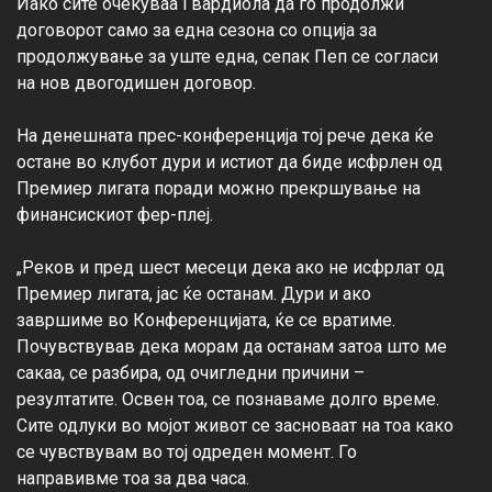
Иако сите очекуваа Гвардиола да го продолжи 
договорот само за една сезона со опција за 
продолжување за уште една, сепак Пеп се согласи 
на нов двогодишен договор.

На денешната прес-конференција тој рече дека ќе 
остане во клубот дури и истиот да биде исфрлен од 
Премиер лигата поради можно прекршување на 
финансискиот фер-плеј.

„Реков и пред шест месеци дека ако не исфрлат од 
Премиер лигата, јас ќе останам. Дури и ако 
завршиме во Конференцијата, ќе се вратиме. 
Почувствував дека морам да останам затоа што ме 
сакаа, се разбира, од очигледни причини – 
резултатите. Освен тоа, се познаваме долго време. 
Сите одлуки во мојот живот се засноваат на тоа како 
се чувствувам во тој одреден момент. Го 
направивме тоа за два часа.
