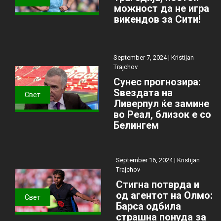
можност да не игра
викендов за Сити!
September 7, 2024 |
Kristijan
Trajchov
Сунес прогнозира:
Ѕвездата на
Свет
Ливерпул ќе замине
во Реал, близок е со
Белингем
September 16, 2024 |
Kristijan
Trajchov
Стигна потврда и
од агентот на Олмо:
Свет
Барса одбила
страшна понуда за