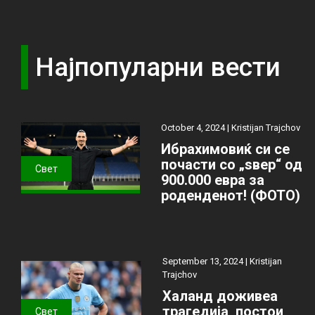
Најпопуларни вести
October 4, 2024 |
Kristijan Trajchov
Ибрахимовиќ си се
почасти со „ѕвер“ од
Свет
900.000 евра за
роденденот! (ФОТО)
September 13, 2024 |
Kristijan
Trajchov
Халанд доживеа
трагедија, постои
Свет