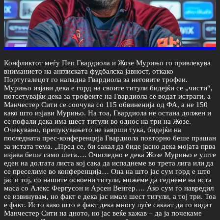
Конфликтот меѓу Пеп Гвардиола и Жозе Мурињо го привлекува
вниманието на англиската фудбалска јавност, откако
Португалецот го нападна Гвардиола за неговите трофеи.
Мурињо изјави дека е горд на своите титули бидејќи се „чисти“,
потсетувајќи дека за трофеите на Гвардиола се водат истраги, а
Манчестер Сити се соочува со 115 обвиненија од ФА, а не 150
како што изјави Мурињо. На тоа, Гвардиола не остана должен и
се пофали дека има шест титули во однос на три на Жозе.
Очекувано, препукувањето не заврши тука, бидејќи на
последната прес-конференција Гвардиола повторно беше прашан
за истата тема. „Пред се, би сакал да биде јасно дека мојата прва
изјава беше само шега…. Очигледно е дека Жозе Мурињо е уште
еден на долгата листа кој сака да испаднеме во трета лига или да
се преселиме во конференција… Она на што јас сум горд е што
јас и тој, со нашите освоени титули, можеме да седнеме на иста
маса со Алекс Фергусон и Арсен Венгер…. Ако сум го навредил
се извинувам, но факт е дека јас имам шест титули, а тој три. Тоа
е факт. Исто како што е факт дека многу луѓе сакаат да го видат
Манчестер Сити на дното, но јас веќе кажав – да ја почекаме