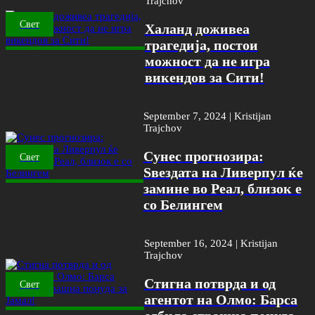
Trajchov
Свет
Халанд доживеа
трагедија, постои
можност да не игра
викендов за Сити!
September 7, 2024 |
Kristijan
Trajchov
Сунес прогнозира:
Свет
Ѕвездата на Ливерпул ќе
замине во Реал, близок е
со Белингем
September 16, 2024 |
Kristijan
Trajchov
Стигна потврда и од
Свет
агентот на Олмо: Барса