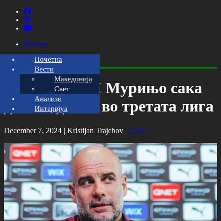
Контакт
Почетна
Вести
Македонија
Гвардиола: И Мурињо сака
Свет
Анализи
да испаднеме во третата лига
Интервјуа
December 7, 2024 |
Kristijan Trajchov
|
Свет