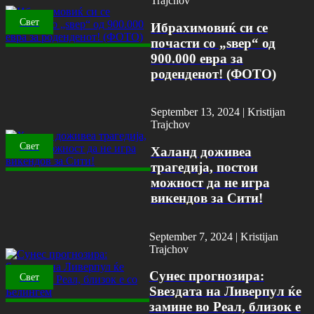
Trajchov
Свет
Ибрахимовиќ си се
почасти со „ѕвер“ од
900.000 евра за
роденденот! (ФОТО)
September 13, 2024 |
Kristijan
Trajchov
Свет
Халанд доживеа
трагедија, постои
можност да не игра
викендов за Сити!
September 7, 2024 |
Kristijan
Trajchov
Сунес прогнозира:
Свет
Ѕвездата на Ливерпул ќе
замине во Реал, близок е