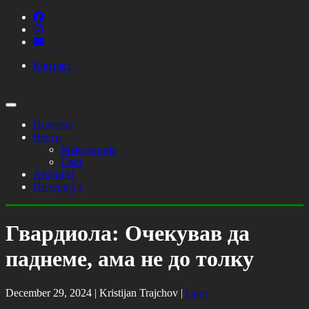
Контакт
Почетна
Вести
Македонија
Свет
Анализи
Интервјуа
Гвардиола: Очекував да
паднеме, ама не до толку
December 29, 2024 |
Kristijan Trajchov
|
Свет