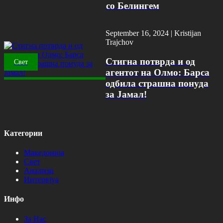
со Белингем
September 16, 2024 |
Kristijan
Trajchov
Стигна потврда и од
Свет
агентот на Олмо: Барса
одбила страшна понуда
за Јамал!
Категории
Македонија
Свет
Анализи
Интервјуа
Инфо
За Нас