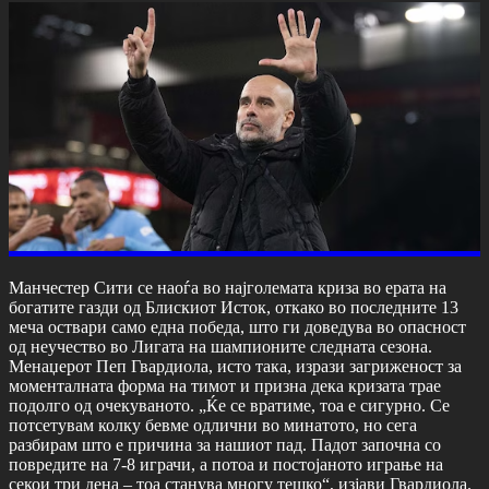
Манчестер Сити се наоѓа во најголемата криза во ерата на
богатите газди од Блискиот Исток, откако во последните 13
меча оствари само една победа, што ги доведува во опасност
од неучество во Лигата на шампионите следната сезона.
Менаџерот Пеп Гвардиола, исто така, изрази загриженост за
моменталната форма на тимот и призна дека кризата трае
подолго од очекуваното. „Ќе се вратиме, тоа е сигурно. Се
потсетувам колку бевме одлични во минатото, но сега
разбирам што е причина за нашиот пад. Падот започна со
повредите на 7-8 играчи, а потоа и постојаното играње на
секои три дена – тоа станува многу тешко“, изјави Гвардиола.