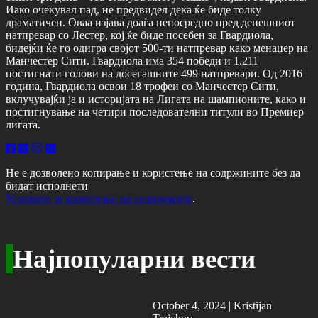
Иако очекувал пад, не предвидел дека ќе биде толку
драматичен. Оваа изјава доаѓа непосредно пред денешниот
натпревар со Лестер, кој ќе биде посебен за Гвардиола,
бидејќи ќе го одигра својот 500-ти натпревар како менаџер на
Манчестер Сити. Гвардиола има 354 победи и 1.211
постигнати голови на досегашните 499 натпревари. Од 2016
година, Гвардиола освои 18 трофеи со Манчестер Сити,
вклучувајќи ја и историјата на Лигата на шампионите, како и
постигнување на четири последователни титули во Премиер
лигата.
Не е дозволено копирање и користење на содржините без да
бидат исполнети
Условите за користење на содржините
.
Најпопуларни вести
October 4, 2024 |
Kristijan