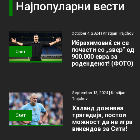
Најпопуларни вести
October 4, 2024 |
Kristijan Trajchov
Ибрахимовиќ си се
почасти со „ѕвер“ од
Свет
900.000 евра за
роденденот! (ФОТО)
September 13, 2024 |
Kristijan
Trajchov
Халанд доживеа
трагедија, постои
Свет
можност да не игра
викендов за Сити!