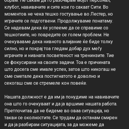
борам. Не сакам да го разочарам мојот персонал, 
клубот, навивачите и сите кои го сакаат Сити. Во 
моментов не чека тешко гостување во Лестер, но 
играчите се подготвени. Продолжуваме понатаму. 
Се надевам дека ќе успееме да се справиме со 
тешкотиите, но повредите се голем проблем. Не 
очекувавме дека нивното влијание ќе биде толку 
силно, но и покрај тоа гледам добар дух меѓу 
играчите и нивната посветеност на тренинзите. Тие 
се фокусирани на своите задачи. Тоа е причината 
што досега сме имале успех, затоа што никогаш не 
сме сметале дека постигнатото е доволно и 
секогаш сме се стремеле кон повеќе.

Нашата должност е да им ја понудиме на навивачите 
она што го очекуваат и да ја вршиме нашата работа. 
Претпочитав да не бидеме во оваа ситуација, но 
такви се околностите. Се трудам да останам смирен 
и да ја разбирам ситуацијата, за да можеме да 