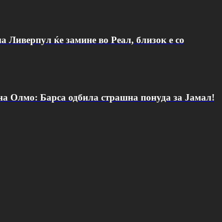
а Ливерпул ќе замине во Реал, близок е со
 на Олмо: Барса одбила страшна понуда за Јамал!