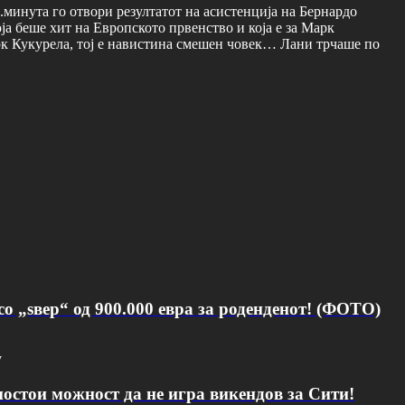
.минута го отвори резултатот на асистенција на Бернардо
ја беше хит на Европското првенство и која е за Марк
рк Кукурела, тој е навистина смешен човек… Лани трчаше по
о „ѕвер“ од 900.000 евра за роденденот! (ФОТО)
v
постои можност да не игра викендов за Сити!