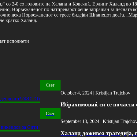
“ со 2-0 со головите на Халанд и Ковачиќ. Ерлинг Халанд во 18
оедно, Норвежанецот по натпреварот беше запрашан за песната ко
точно дека Норвежанецот се тресе бидејќи Шпанецот доаѓа. „Ма
ече кратко Халанд.
дат исполнети
Свет
October 4, 2024 |
Kristijan Trajchov
Ибрахимовиќ си се почасти с
Свет
September 13, 2024 |
Kristijan Trajcho
Халанд доживеа трагедија, 