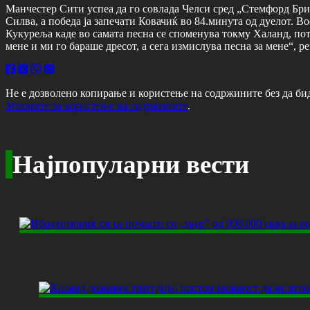
Манчестер Сити успеа да го совлада Челси сред „Стемфорд Бриџ
Силва, а победа ја запечати Ковачиќ во 84.минута од дуелот. В
Кукуреља каде во самата песна се споменува токму Халанд, по
мене и ми го бараше дресот, а сега измислува песна за мене“, р
Не е дозволено копирање и користење на содржините без да би
Условите за користење на содржините
.
Најпопуларни вести