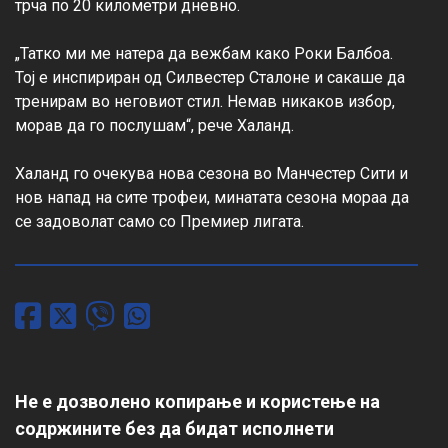
трча по 20 километри дневно.

„Татко ми ме натера да вежбам како Роки Балбоа. 
Тој е инспириран од Силвестер Сталоне и сакаше да 
тренирам во неговиот стил. Немав никаков избор, 
морав да го послушам“, рече Халанд.

Халанд го очекува нова сезона во Манчестер Сити и 
нов напад на сите трофеи, минатата сезона мораа да 
се задоволат само со Премиер лигата.
Не е дозволено копирање и користење на
содржините без да бидат исполнети