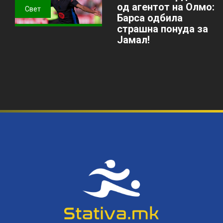
од агентот на Олмо:
Свет
Барса одбила
страшна понуда за
Јамал!