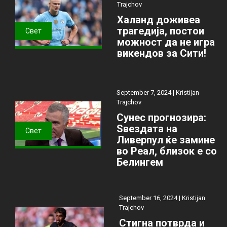
Trajchov
Халанд доживеа
трагедија, постои
Свет
можност да не игра
викендов за Сити!
September 7, 2024 |
Kristijan
Trajchov
Сунес прогнозира:
Ѕвездата на
Свет
Ливерпул ќе замине
во Реал, близок е со
Белингем
September 16, 2024 |
Kristijan
Trajchov
Стигна потврда и