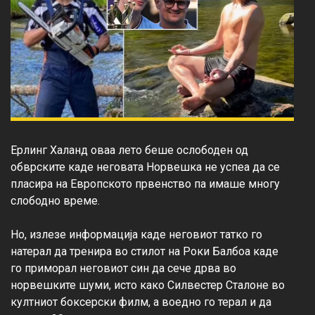
Ерлинг Халанд оваа лето беше ослободен од 
обврските каде неговата Норвешка не успеа да се 
пласира на Европското првенство па имаше многу 
слободно време.

Но, излезе информација каде неговиот татко го 
натерал да тренира во стилот на Роки Балбоа каде 
го приморал неговиот син да сече дрва во 
норвешките шуми, исто како Силвестер Сталоне во 
култниот боксерски филм, а воедно го терал и да 