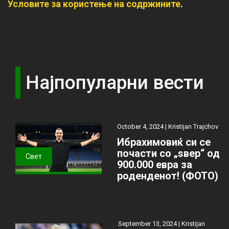
Условите за користење на содржините
.
Најпопуларни вести
October 4, 2024 |
Kristijan Trajchov
Ибрахимовиќ си се
почасти со „ѕвер“ од
Свет
900.000 евра за
роденденот! (ФОТО)
September 13, 2024 |
Kristijan