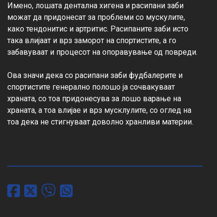
Имено, лошата дентална хигена и расипани заби 
можат да придонесат за проблеми со мускулите, 
како тендонитис и артритис. Расипаните заби исто 
така влијаат и врз заморот на спортистите, а го 
забавуваат и процесот на опоравување од повреди.

Ова значи дека со расипани заби фудбалерите и 
спортистите генерално полошо ја сочвакуваат 
храната, со тоа придонесува за лошо варање на 
храната, а тоа влијае и врз мусклулите, со оглед на 
тоа дека не стигнуваат доволно хранливи материи.
