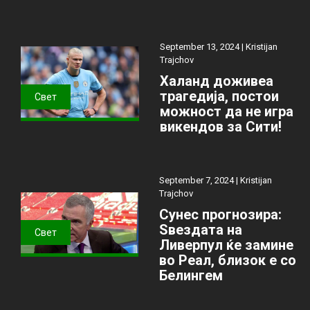
September 13, 2024 |
Kristijan
Trajchov
Халанд доживеа
трагедија, постои
Свет
можност да не игра
викендов за Сити!
September 7, 2024 |
Kristijan
Trajchov
Сунес прогнозира:
Ѕвездата на
Свет
Ливерпул ќе замине
во Реал, близок е со
Белингем