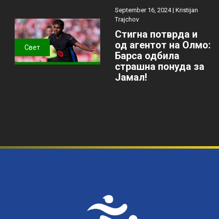
September 16, 2024 |
Kristijan
Trajchov
Стигна потврда и
од агентот на Олмо:
Свет
Барса одбила
страшна понуда за
Јамал!