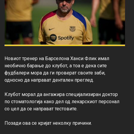
Новиот тренер на Барселона Ханси Флик имал 
необично барање до клубот, а тоа е дека сите 
фудбалери мора да ги проверат своите заби, 
односно да направат дентален преглед.

Клубот морал да ангажира специјализиран доктор 
по стоматологија како дел од лекарскиот персонал 
со цел да се направат тестовите.

Позади ова се кријат неколку причини.
