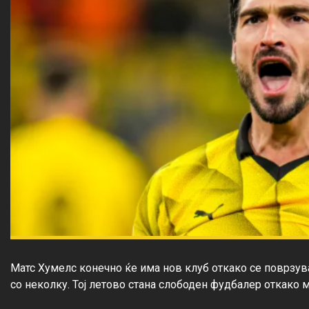
Матс Хумелс конечно ќе има нов клуб откако се поврзу
со неколку. Тој летово стана слободен фудбалер откако 