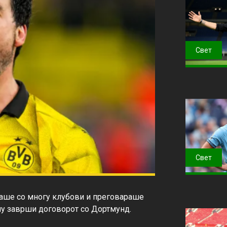
Свет
Свет
ваше со многу клубови и преговараше 
му заврши договорот со Дортмунд.
