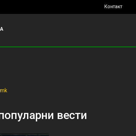
Контакт
УА
.mk
популарни вести