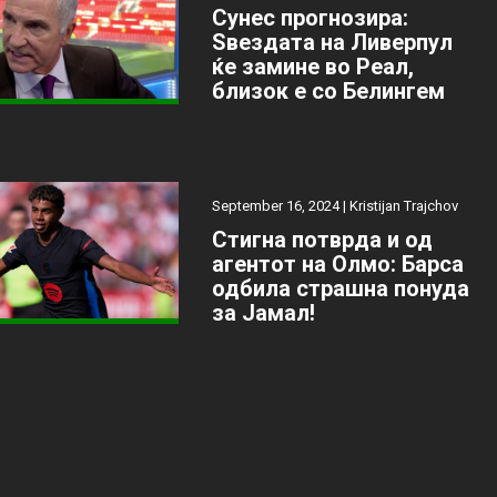
Сунес прогнозира:
Ѕвездата на Ливерпул
ќе замине во Реал,
близок е со Белингем
September 16, 2024 |
Kristijan Trajchov
Стигна потврда и од
агентот на Олмо: Барса
одбила страшна понуда
за Јамал!