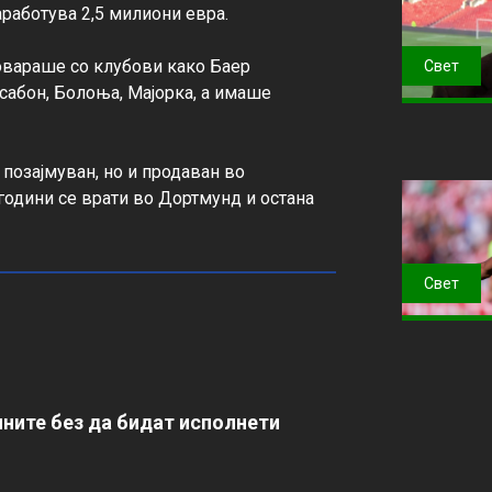
аработува 2,5 милиони евра.

овараше со клубови како Баер 
Свет
сабон, Болоња, Мајорка, а имаше 
 позајмуван, но и продаван во 
години се врати во Дортмунд и остана 
Свет
ните без да бидат исполнети