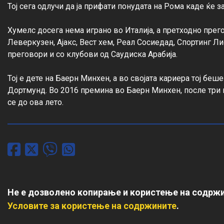
Тој сега одлучи да ја прифати понудата на Рома каде ќе з
Хумелс досега нема играно во Италија, а претходно прег
Леверкузен, Ајакс, Вест хем, Реал Сосиедад, Спортинг Ли
преговори и со клубови од Саудиска Арабија.

Тој е дете на Баерн Минхен, а во својата кариера тој беше
Дортмунд. Во 2016 премина во Баерн Минхен, после три 
се до ова лето.
Не е дозволено копирање и користење на содржи
Условите за користење на содржините
.