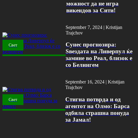
можност да не игра
викендов за Сити!
September 7, 2024 |
Kristijan
Trajchov
Сунес прогнозира:
Свет
Ѕвездата на Ливерпул ќе
замине во Реал, близок е
со Белингем
September 16, 2024 |
Kristijan
Trajchov
Стигна потврда и од
Свет
агентот на Олмо: Барса
одбила страшна понуда
за Јамал!