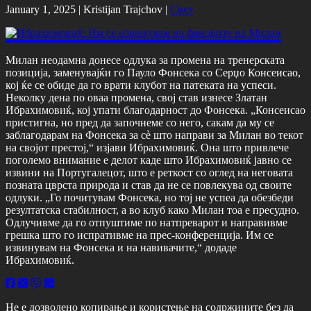
January 1, 2025 |
Kristijan Trajchov
|
Свет
Милан неодамна донесе одлука за промена на тренерската
позиција, заменувајќи го Пауло Фонсека со Серџо Консеисао,
кој ќе се обиде да го врати клубот на патеката на успеси.
Неколку дена по оваа промена, свој став изнесе Златан
Ибрахимовиќ, кој упати благодарност до Фонсека. „Консеисао
пристигна, но пред да започнеме со него, сакам да му се
заблагодарам на Фонсека за сè што направи за Милан во текот
на својот престој,“ изјави Ибрахимовиќ. Она што привлече
поголемо внимание е делот каде што Ибрахимовиќ јавно се
извини на Португалецот, што е реткост со оглед на неговата
позната цврста природа и став да не се повлекува од своите
одлуки. „Го почитувам Фонсека, но тој не успеа да обезбеди
резултатска стабилност, а во клуб како Милан тоа е пресудно.
Одлучивме да го отпуштиме по натпреварот и направивме
грешка што го испративме на прес-конференција. Им се
извинувам на Фонсека и на навивачите,“ додаде
Ибрахимовиќ.
Не е дозволено копирање и користење на содржините без да