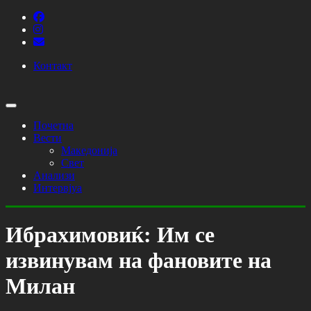
Контакт
Почетна
Вести
Македонија
Свет
Анализи
Интервјуа
Ибрахимовиќ: Им се
извинувам на фановите на
Милан