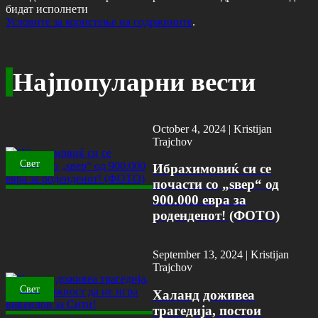
бидат исполнети
Условите за користење на содржините
.
Најпопуларни вести
October 4, 2024 |
Kristijan
Trajchov
Свет
Ибрахимовиќ си се
почасти со „ѕвер“ од
900.000 евра за
роденденот! (ФОТО)
September 13, 2024 |
Kristijan
Trajchov
Свет
Халанд доживеа
трагедија, постои