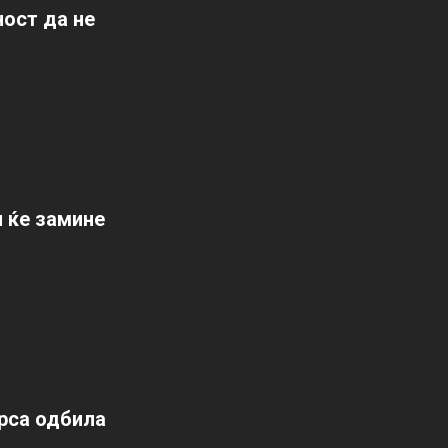
ост да не
л ќе замине
арса одбила