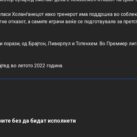
спаси Холанѓанецот иако тренерот има поддршка во соблек
не отказот, а самите играчи веќе се подготвувале за претст
и порази, од Брајтон, Ливерпул и Тотенхем. Во Премиер лиг
јтед во летото 2022 година.
ите без да бидат исполнети