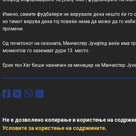
Имено, самите фудбалери не верувале дека нешто ќе го 
но тимот верува дека тој повеќе нема да може да го избег
промени.

Од почетокот на сезоната, Манчестер Јунајтед веќе има тр
моментов го заземаат дури 13. место.

Ерик тен Хаг беше назначен за менаџер на Манчестер Јуна
Не е дозволено копирање и користење на содржин
Условите за користење на содржините
.