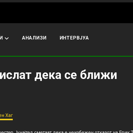
И
АНАЛИЗИ
ИНТЕРВЈУА
мислат дека се ближи
естер Јунајтед сметаат дека е неизбежен отказот на Ерик Те