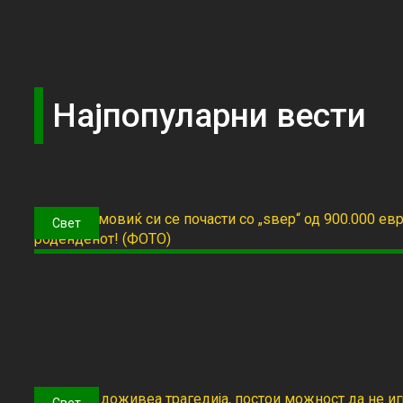
Најпопуларни вести
Свет
Свет