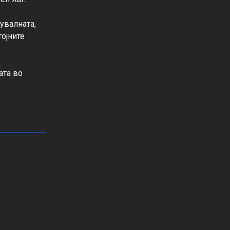
увалната, 
ојните 
ата во 