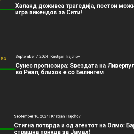
Халанд доживеа трагедија, постои можн
игра викендов за Сити!
September 7, 2024 |
Kristijan Trajchov
Сунес прогнозира: Ѕвездата на Ливерпу
во Реал, близок е со Белингем
September 16, 2024 |
Kristijan Trajchov
Стигна потврда и од агентот на Олмо: Б
страшна понуда за Јамал!