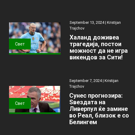
September 13, 2024 |
Kristijan
Trajchov
Халанд доживеа
трагедија, постои
Свет
можност да не игра
викендов за Сити!
September 7, 2024 |
Kristijan
Trajchov
Сунес прогнозира:
Ѕвездата на
Свет
Ливерпул ќе замине
во Реал, близок е со
Белингем