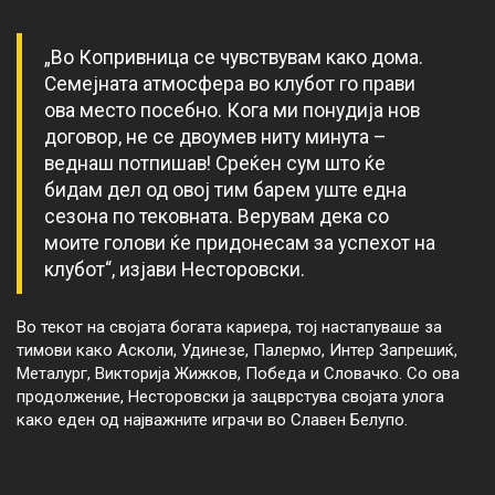
„Во Копривница се чувствувам како дома.
Семејната атмосфера во клубот го прави
ова место посебно. Кога ми понудија нов
договор, не се двоумев ниту минута –
веднаш потпишав! Среќен сум што ќе
бидам дел од овој тим барем уште една
сезона по тековната. Верувам дека со
моите голови ќе придонесам за успехот на
клубот“, изјави Несторовски.
Во текот на својата богата кариера, тој настапуваше за
тимови како Асколи, Удинезе, Палермо, Интер Запрешиќ,
Металург, Викторија Жижков, Победа и Словачко. Со ова
продолжение, Несторовски ја зацврстува својата улога
како еден од најважните играчи во Славен Белупо.