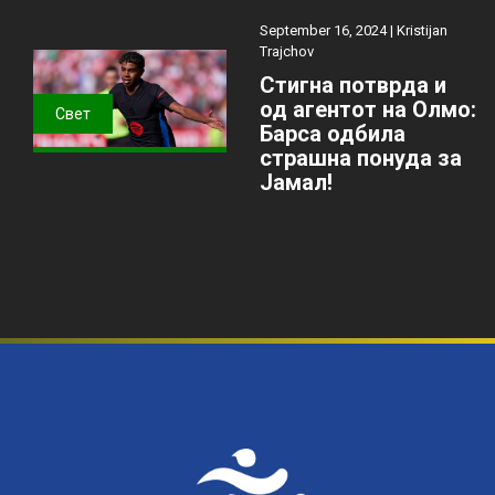
September 16, 2024 |
Kristijan
Trajchov
Стигна потврда и
од агентот на Олмо:
Свет
Барса одбила
страшна понуда за
Јамал!