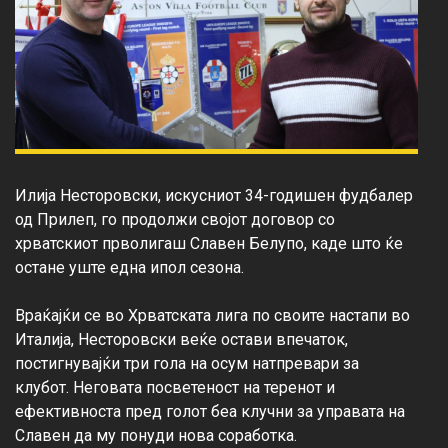
Илија Несторовски, искусниот 34-годишен фудбалер 
од Прилеп, го продолжи својот договор со 
хрватскиот прволигаш Славен Белупо, каде што ќе 
остане уште една ипол сезона.

Враќајќи се во Хрватската лига по своите настапи во 
Италија, Несторовски веќе остави впечаток, 
постигнувајќи три гола на осум натпревари за 
клубот. Неговата посветеност на теренот и 
ефективноста пред голот беа клучни за управата на 