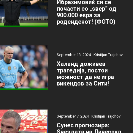
Ибрахимовиќ си се
почасти со „ѕвер“ од
900.000 евра за
роденденот! (ФОТО)
September 13, 2024 |
Kristijan Trajchov
Халанд доживеа
трагедија, постои
можност да не игра
викендов за Сити!
September 7, 2024 |
Kristijan Trajchov
Сунес прогнозира:
Ѕвездата на Ливерпул