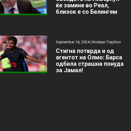
ќе замине во Реал,
близок е со Белингем
September 16, 2024 |
Kristijan Trajchov
Стигна потврда и од
агентот на Олмо: Барса
одбила страшна понуда
за Јамал!