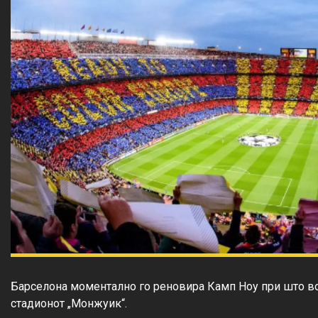
Барселона моментално го реновира Камп Ноу при што в
стадионот „Монжуик“.
