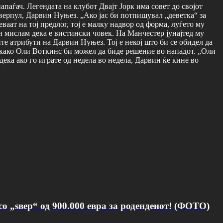
паѓач. Легендата на клубот Двајт Јорк има совет до својот
Ливерпул, Дарвин Нуњез. „Ако јас би потпишувал „деветка“ за
аат на тој предлог, тој е малку надвор од форма, луѓето му
о и мислам дека е вистински човек. На Манчестер јунајтед му
ите атрибути на Дарвин Нуњез. Тој е некој што би се обидел да
ач како Оли Воткинс би можел да биде решение во нападот. „Оли
дека ако го играте од недела во недела, Дарвин ќе кине во
о „ѕвер“ од 900.000 евра за роденденот! (ФОТО)