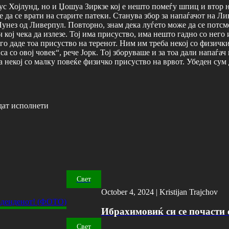
с Хојлунд, но и Џошуа Зиркзе кој е нешто помеѓу шпиц и втор на
же да се врати на старите патеки. Станува збор за напаѓачот на 
унез од Ливерпул. Повторно, знам дека луѓето може да се потсмев
ч кој чека да излезе. Тој има присуство, има нешто гадно со нег
 го даде тоа присуство на теренот. Ним им треба некој со физичк
а со овој човек“, рече Јорк. Тој зборуваше и за тоа дали напаѓ
а некој со малку повеќе физичко присуство на врвот. Убеден сум 
дат исполнети
Свет
October 4, 2024 |
Kristijan Trajchov
Ибрахимовиќ си се почасти с
Свет