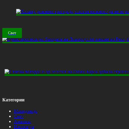
Свет
Категории
Македонија
Свет
Анализи
Интервјуа