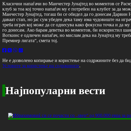
Класични напаѓачи во Манчестер Јунајтед во моментов се Расму
клуб за тоа кој точно напаѓач му е потребен на клубот за да мо
Манчестер Јунајтед, тогаш би се обидел да го донесам Дарвин Н
даваат стап, но јас сум убеден дека таму има чудовиште на игра
треба играч кој може да се однесува како фокусна точка и да му
го донесам. Ако барам деветка во моментов, би искористил шанс
Воткинс е одличен напаѓач, но мислам дека на Јунајтед му треб
Премиер лигата“, смета тој.
Не е дозволено копирање и користење на содржините без да би
Условите за користење на содржините
.
Најпопуларни вести