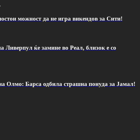
v
постои можност да не игра викендов за Сити!
а Ливерпул ќе замине во Реал, близок е со
 на Олмо: Барса одбила страшна понуда за Јамал!