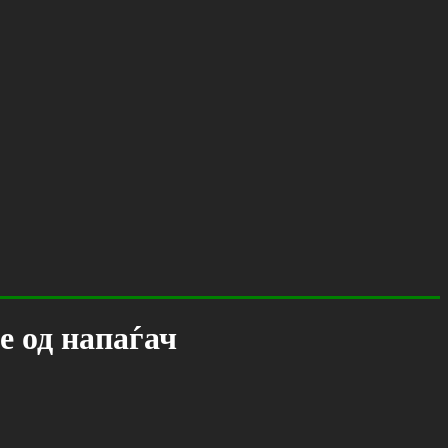
е од напаѓач