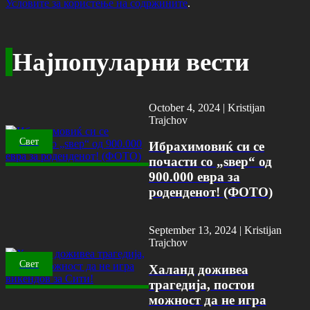
Условите за користење на содржините
.
Најпопуларни вести
October 4, 2024 |
Kristijan
Trajchov
Свет
Ибрахимовиќ си се
почасти со „ѕвер“ од
900.000 евра за
роденденот! (ФОТО)
September 13, 2024 |
Kristijan
Trajchov
Свет
Халанд доживеа
трагедија, постои
можност да не игра