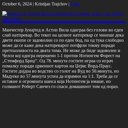
October 6, 2024 |
Kristijan Trajchov
|
Свет
Манчестер Јунајтед и Астон Вила одиграа без голови во еден
слаб натпревар. Во текот на целиот натпревар се чинеше дека
двете екипи се задоволни со по еден бод, па од тука слободно
може да се каже дека натпреварот потфрли токму поради
претпазливоста на двата тима. Не може да биде задоволен и
Челси кој одигра нерешени 1-1 против Нотингем Форест на
„Стемфорд Бриџ“. Од 78. минута гостите играа со играч
помалку поради црвениот картон на Џејмс Ворд-Праус.
Гостите дојдоа во водство со голот на Вуд во 50.минута, но
Мадуеке во 57.минута успеа да израмни на 1:1. Треба да се
истакне и огромната шанса која Нотингем ја имаше, но
голманот Роберт Санчез го спаси домашниот тим од пораз.