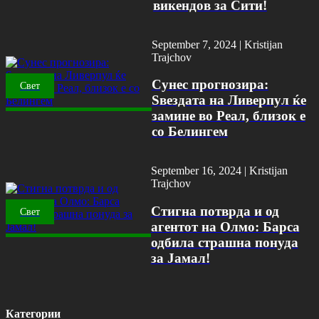
викендов за Сити!
September 7, 2024 |
Kristijan
Trajchov
Сунес прогнозира:
Свет
Ѕвездата на Ливерпул ќе
замине во Реал, близок е
со Белингем
September 16, 2024 |
Kristijan
Trajchov
Стигна потврда и од
Свет
агентот на Олмо: Барса
одбила страшна понуда
за Јамал!
Категории