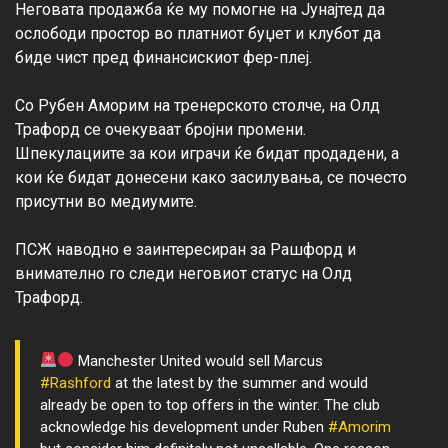
Неговата продажба ќе му помогне на Јунајтед да 
ослободи простор во платниот буџет и клубот да 
биде чист пред финансискиот фер-плеј.

Со Рубен Аморим на тренерското столче, на Олд 
Трафорд се очекуваат бројни промени. 
Шпекулациите за кои играчи ќе бидат продадени, а 
кои ќе бидат донесени како засилувања, се почесто 
присутни во медиумите.

ПСЖ наводно е заинтересиран за Рашфорд и 
внимателно го следи неговиот статус на Олд 
Manchester United would sell Marcus
#Rashford
at the latest by the summer and would
already be open to top offers in the winter. The club
acknowledge his development under Ruben
#Amorim