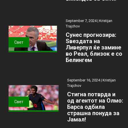
September 7, 2024 |
Kristijan
Trajchov
Сунес прогнозира:
Ѕвездата на
Свет
Ливерпул ќе замине
во Реал, близок е со
Белингем
September 16, 2024 |
Kristijan
Trajchov
Стигна потврда и
од агентот на Олмо:
Свет
Барса одбила
страшна понуда за
Јамал!