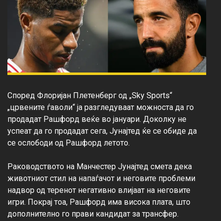
Според Флоријан Плетенберг од „Sky Sports“ 
„црвените ѓаволи“ ја разгледуваат можноста да го 
продадат Рашфорд веќе во јануари. Доколку не 
успеат да го продадат сега, Јунајтед ќе се обиде да 
се ослободи од Рашфорд летото.

Раководството на Манчестер Јунајтед смета дека 
животниот стил на напаѓачот и неговите проблеми 
надвор од теренот негативно влијаат на неговите 
игри. Покрај тоа, Рашфорд има висока плата, што 
дополнително го прави кандидат за трансфер. 