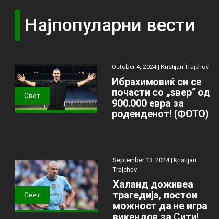
Најпопуларни вести
October 4, 2024 |
Kristijan Trajchov
Ибрахимовиќ си се
почасти со „ѕвер“ од
Свет
900.000 евра за
роденденот! (ФОТО)
September 13, 2024 |
Kristijan
Trajchov
Халанд доживеа
трагедија, постои
Свет
можност да не игра
викендов за Сити!