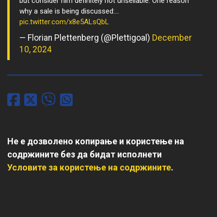
but consider him definitely not unsellable. One reason
why a sale is being discussed:…
pic.twitter.com/x8e5ALsQbL
— Florian Plettenberg (@Plettigoal)
December
10, 2024
Не е дозволено копирање и користење на
содржините без да бидат исполнети
Условите за користење на содржините
.