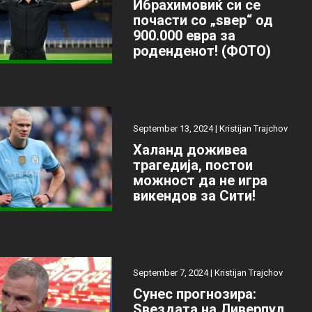
Ибрахимовиќ си се
почасти со „ѕвер“ од
900.000 евра за
роденденот! (ФОТО)
September 13, 2024 |
Kristijan Trajchov
Халанд доживеа
трагедија, постои
можност да не игра
викендов за Сити!
September 7, 2024 |
Kristijan Trajchov
Сунес прогнозира:
Ѕвездата на Ливерпул