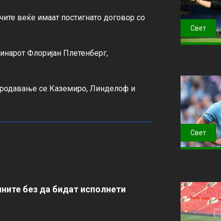
ачите веќе имаат постигнато договор со 
Свет
инарот Флоријан Плетенберг, 
а продавање се Каземиро, Линделоф и 
Свет
ните без да бидат исполнети