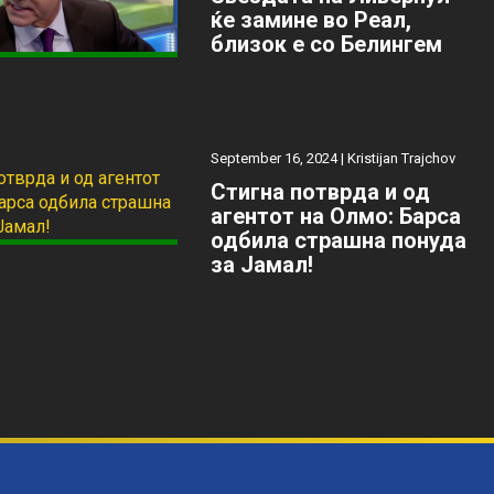
ќе замине во Реал,
близок е со Белингем
September 16, 2024 |
Kristijan Trajchov
Стигна потврда и од
агентот на Олмо: Барса
одбила страшна понуда
за Јамал!