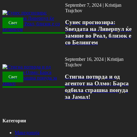
September 7, 2024 |
Kristijan
Trajchov
Сунес прогнозира:
Свет
Ѕвездата на Ливерпул ќе
замине во Реал, близок е
со Белингем
September 16, 2024 |
Kristijan
Trajchov
Стигна потврда и од
Свет
агентот на Олмо: Барса
одбила страшна понуда
за Јамал!
Категории
Македонија