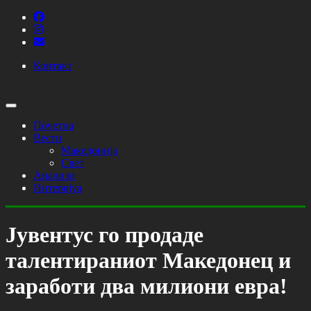
Контакт
Почетна
Вести
Македонија
Свет
Анализи
Интервјуа
Јувентус го продаде
талентираниот Македонец и
заработи два милиони евра!