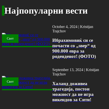
Најпопуларни вести
October 4, 2024 |
Kristijan
Trajchov
Свет
Ибрахимовиќ си се
почасти со „ѕвер“ од
900.000 евра за
роденденот! (ФОТО)
September 13, 2024 |
Kristijan
Trajchov
Свет
Халанд доживеа
трагедија, постои
можност да не игра
викендов за Сити!