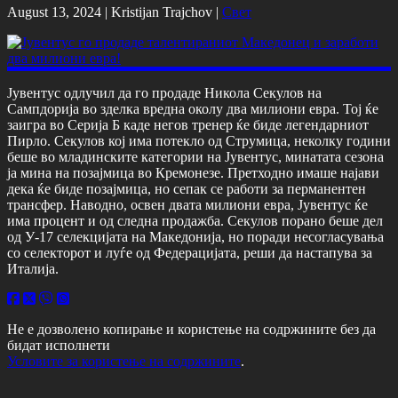
August 13, 2024 |
Kristijan Trajchov
|
Свет
Јувентус одлучил да го продаде Никола Секулов на
Сампдорија во зделка вредна околу два милиони евра. Тој ќе
заигра во Серија Б каде негов тренер ќе биде легендарниот
Пирло. Секулов кој има потекло од Струмица, неколку години
беше во младинските категории на Јувентус, минатата сезона
ја мина на позајмица во Кремонезе. Претходно имаше најави
дека ќе биде позајмица, но сепак се работи за перманентен
трансфер. Наводно, освен двата милиони евра, Јувентус ќе
има процент и од следна продажба. Секулов порано беше дел
од У-17 селекцијата на Македонија, но поради несогласувања
со селекторот и луѓе од Федерацијата, реши да настапува за
Италија.
Не е дозволено копирање и користење на содржините без да
бидат исполнети
Условите за користење на содржините
.