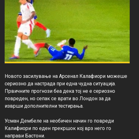
Новото засилување на Арсенал Калафиори можеше 
сериозно да настрада при една чудна ситуација. 
Првичните прогнози беа дека тој не е сериозно 
повреден, но сепак се врати во Лондон за да 
изврши дополнителни тестирања.

Усман Дембеле на необичен начин го повреди 
Калифиори по еден прекршок кој врз него го 
направи Бастони.
