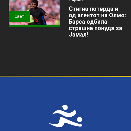
Стигна потврда и
од агентот на Олмо:
Свет
Барса одбила
страшна понуда за
Јамал!