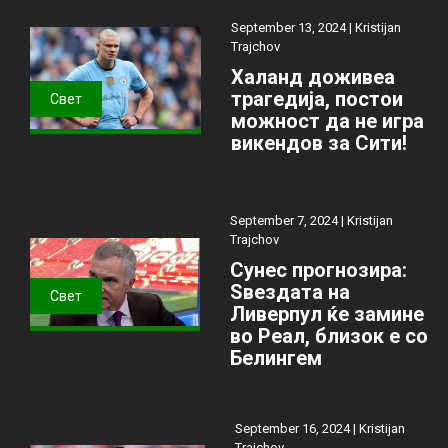
September 13, 2024 |
Kristijan
Trajchov
Халанд доживеа
трагедија, постои
Свет
можност да не игра
викендов за Сити!
September 7, 2024 |
Kristijan
Trajchov
Сунес прогнозира:
Ѕвездата на
Свет
Ливерпул ќе замине
во Реал, близок е со
Белингем
September 16, 2024 |
Kristijan
Trajchov