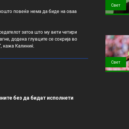
Свет
зошто повеќе нема да биде на оваа 
седателот затоа што му вети четири 
агне, додека глувците се сокрија во 
“, кажа Калиниќ.
Свет
ните без да бидат исполнети