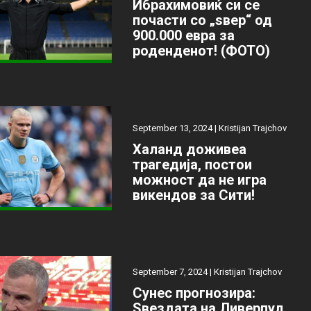
Ибрахимовиќ си се
почасти со „ѕвер“ од
900.000 евра за
роденденот! (ФОТО)
September 13, 2024 |
Kristijan Trajchov
Халанд доживеа
трагедија, постои
можност да не игра
викендов за Сити!
September 7, 2024 |
Kristijan Trajchov
Сунес прогнозира:
Ѕвездата на Ливерпул