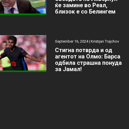
ќе замине во Реал,
близок е со Белингем
September 16, 2024 |
Kristijan Trajchov
Стигна потврда и од
агентот на Олмо: Барса
одбила страшна понуда
за Јамал!