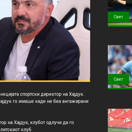
Свет
Свет
кцијата спортски директор на Хајдук. 
ајдук го имаше каде не беа ангажирани 
р на Хајдук, клубот одлучи да го 
литскиот клуб.
