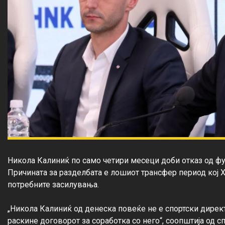
Никола Калиниќ по само четири месеци доби отказ од фун
Причината за разделбата е лошиот трансфер период кој Х
потребните засилувања.

„Никола Калиниќ од денеска повеќе не е спортски директо
раскине договорот за соработка со него“, соопштија од сп