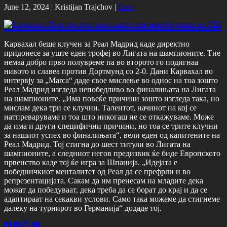
June 12, 2024 |
Kristijan Trajchov
|
Свет
Карвахал беше клучен за Реал Мадрид каде директно
придонесе за уште еден трофеј во Лигата на шампионите. Тие
немаа добро прво полувреме па во второто го подигнаа
нивото и славеа против Дортмунд со 2-0. Дани Карвахал во
интервју за „Marca“ даде свое мислење во однос на тоа зошто
Реал Мадрид изгледа непобедливо во финалињата на Лигата
на шампионите. „Има повеќе причини зошто изгледа така, но
мислам дека три се клучни. Талентот, начинот на кој се
натпреваруваме и тоа што никогаш не се откажуваме. Може
да има и други специфични причини, но тоа се трите клучни
за нашиот успех во финалињата“, вели еден од капитените на
Реал Мадрид. Тој стигна до шест титули во Лигата на
шампионите, а следниот негов предизвик ќе биде Европското
првенство каде тој ќе игра за Шпанија. „Идејата е
победничкиот менталитет од Реал да се префрли и во
репрезентацијата. Сакам да им пренесам на младите дека
можат да победуваат, дека треба да се борат до крај и да се
адаптираат на секакви услови. Само така можеме да стигнеме
далеку на турнирот во Германија“ додаде тој.