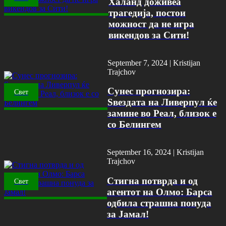
Халанд доживеа
трагедија, постои
можност да не игра
викендов за Сити!
September 7, 2024 |
Kristijan
Trajchov
Сунес прогнозира:
Свет
Ѕвездата на Ливерпул ќе
замине во Реал, близок е
со Белингем
September 16, 2024 |
Kristijan
Trajchov
Стигна потврда и од
Свет
агентот на Олмо: Барса
одбила страшна понуда
за Јамал!