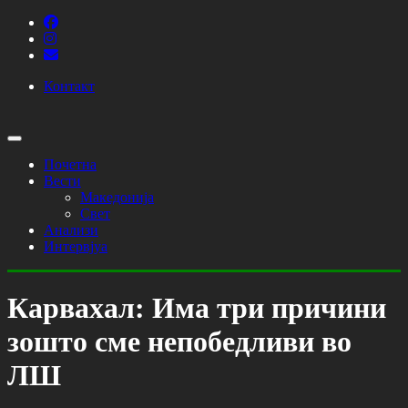
Контакт
Почетна
Вести
Македонија
Свет
Анализи
Интервјуа
Карвахал: Има три причини
зошто сме непобедливи во
ЛШ