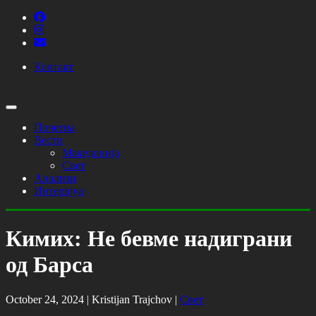
Контакт
Почетна
Вести
Македонија
Свет
Анализи
Интервјуа
Кимих: Не бевме надиграни
од Барса
October 24, 2024 |
Kristijan Trajchov
|
Свет