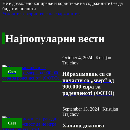
Не е дозволено копирање и користење на содржините без да
бидат исполнети
Условите за користење на содржините
.
Најпопуларни вести
October 4, 2024 |
Kristijan
Trajchov
Свет
Ибрахимовиќ си се
почасти со „ѕвер“ од
900.000 евра за
роденденот! (ФОТО)
September 13, 2024 |
Kristijan
Trajchov
Свет
Халанд доживеа