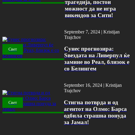
трагедија, постои
можност да не игра
викендов за Сити!
September 7, 2024 |
Kristijan
Trajchov
Сунес прогнозира:
Свет
Ѕвездата на Ливерпул ќе
замине во Реал, близок е
со Белингем
September 16, 2024 |
Kristijan
Trajchov
Стигна потврда и од
Свет
агентот на Олмо: Барса
одбила страшна понуда
за Јамал!