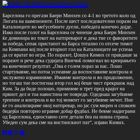
Барселона го прегази Баерн Минхен со 4-1 во третото коло од
Лигата на шампионите. После шест последователни порази на
Каталонците во меѓусебните дуели, победата конечно дојде.
Иако после голот на Барселона се чинеше дека Баерн Минхен
ќе доминира во текот на натпреварот и дека тие се фаворитите
за победа, сепак пристапот на Барса тотално го отсече тимот
на Компани кој после вториот гол на Каталонците не успеаа
да се вратат во игра. По поразот, Џошуа Кимих се правдаше за
поразот и рече дека судијата Винчиќ помогнал во креирањето
на конечниот резултат. „Ова е голем пораз за нас. Лошо
стартувавме, но потоа успеавме да воспоставиме контрола и
заслужено израмнивме. Имавме контрола и во продолжение,
но тогаш тие постигнаа втор гол кој беше чист прекршок над
Ким. За да биде полошо, примивме и трет пред крајот на
првиот дел и тоа навистина не повреди. Одеднаш загубивме
трпение и контрола и во тој момент го загубивме мечот. Ние
ќе го анализираме овој натпревар, но јас сум мирен и спокоен
бидејќи повторно игравме добар фудбал. Не бевме надиграни
од Барселона, едноставно сите детали беа на нивна страна.
Убеден сум дека сме на вистинскиот пат“, изјави Кимих.