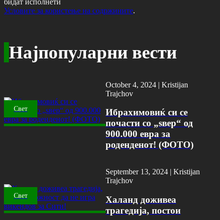
бидат исполнети
Условите за користење на содржините
.
Најпопуларни вести
October 4, 2024 |
Kristijan
Trajchov
Свет
Ибрахимовиќ си се
почасти со „ѕвер“ од
900.000 евра за
роденденот! (ФОТО)
September 13, 2024 |
Kristijan
Trajchov
Свет
Халанд доживеа
трагедија, постои