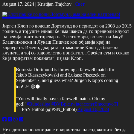
August 17, 2024 |
Kristijan Trajchov
|
Свет
Јирген Клоп го водеше Дортмунд во периодот од 2008 до 2015
година, а тој уште еднаш ќе има шанса да го предводи клубот
на ревијалниот натпревар на 7 септември, во чест на Јакуб
Блашчиковски и Лукаш Пишчек кои објавија крај на
кариерата. Имено, двајцата го замолиле Клоп да биде на
клупата, а тој со задоволство прифатил. „Среќен сум и секако
ќе ја прифатам поканата“, изјави Клоп.
Borussia Dortmund is throwing a farewell match for
Jakub Błaszczykowski and Łukasz Piszczek on
September 7, and guess what? Jürgen Klopp’s coming
too! 🎉 🟡⚫️
"You will finally have a farewell match. Oh my
god!"
#Bundesliga
#BVB
pic.twitter.com/rEmecmyoTI
— PSN Futbol (@PSN_Futbol)
August 16, 2024
Не е дозволено копирање и користење на содржините без да