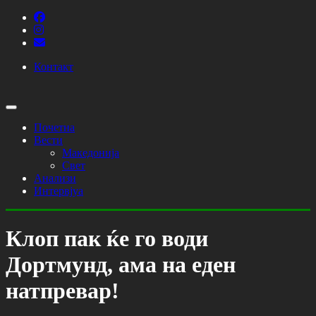
Контакт
Почетна
Вести
Македонија
Свет
Анализи
Интервјуа
Клоп пак ќе го води
Дортмунд, ама на еден
натпревар!