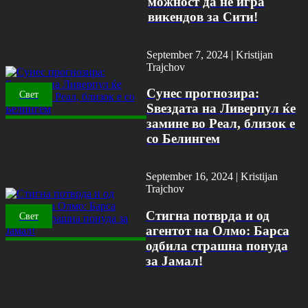
можност да не игра
викендов за Сити!
September 7, 2024 |
Kristijan
Trajchov
Сунес прогнозира:
Свет
Ѕвездата на Ливерпул ќе
замине во Реал, близок е
со Белингем
September 16, 2024 |
Kristijan
Trajchov
Стигна потврда и од
Свет
агентот на Олмо: Барса
одбила страшна понуда
за Јамал!