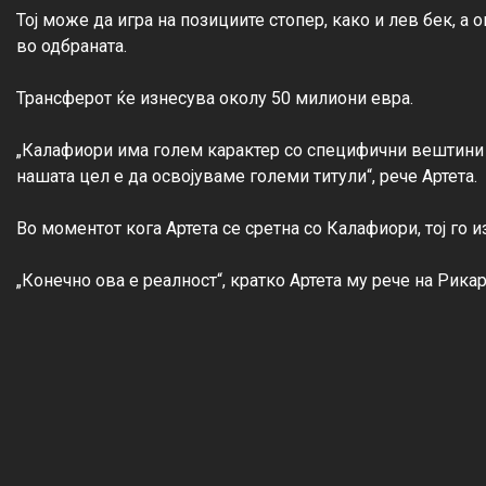
Тој може да игра на позициите стопер, како и лев бек, а
во одбраната.

Трансферот ќе изнесува околу 50 милиони евра.

„Калафиори има голем карактер со специфични вештини 
нашата цел е да освојуваме големи титули“, рече Артета.

Во моментот кога Артета се сретна со Калафиори, тој го и
„Конечно ова е реалност“, кратко Артета му рече на Рикар