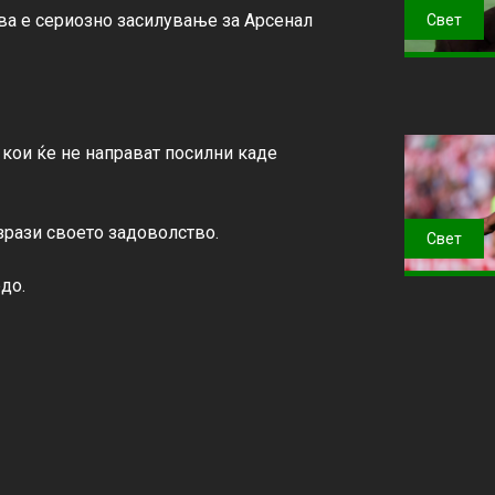
 ова е сериозно засилување за Арсенал 
Свет
кои ќе не направат посилни каде 
зрази своето задоволство.

Свет
до.
