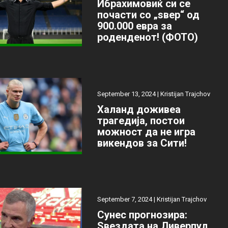
Ибрахимовиќ си се
почасти со „ѕвер“ од
900.000 евра за
роденденот! (ФОТО)
September 13, 2024 |
Kristijan Trajchov
Халанд доживеа
трагедија, постои
можност да не игра
викендов за Сити!
September 7, 2024 |
Kristijan Trajchov
Сунес прогнозира:
Ѕвездата на Ливерпул