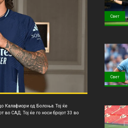
Свет
Свет
о Калафиори од Болоња. Тој ќе 
 во САД. Тој ќе го носи бројот 33 во 