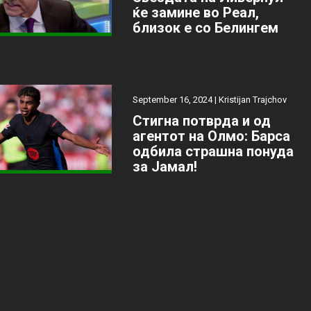
ќе замине во Реал,
близок е со Белингем
September 16, 2024 |
Kristijan Trajchov
Стигна потврда и од
агентот на Олмо: Барса
одбила страшна понуда
за Јамал!