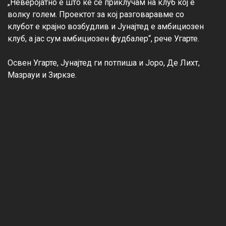
„Неверојатно е што ќе се приклучам на клуб кој е 
волку голем. Проектот за кој разговаравме со 
клубот е крајно возбудлив и Јунајтед е амбициозен 
клуб, а јас сум амбициозен фудбалер“, рече Угарте.

Освен Угарте, Јунајтед ги потпиша и Јоро, Де Лихт, 
Мазрауи и Зиркзе.
