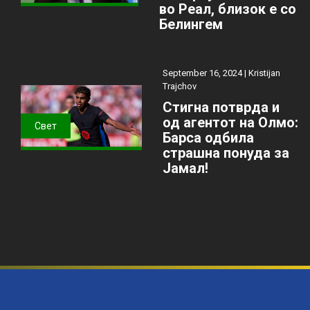
во Реал, близок е со
Белингем
September 16, 2024 |
Kristijan
Trajchov
Стигна потврда и
од агентот на Олмо:
Свет
Барса одбила
страшна понуда за
Јамал!