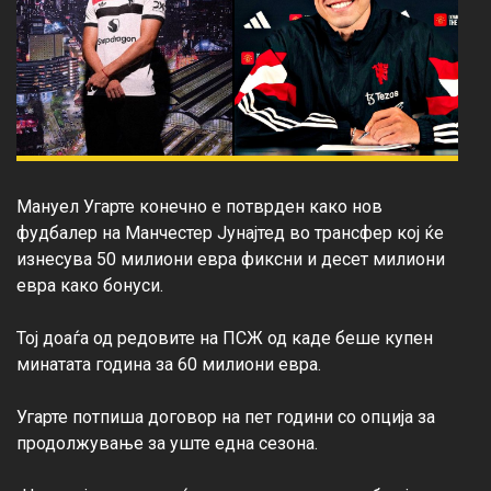
Мануел Угарте конечно е потврден како нов 
фудбалер на Манчестер Јунајтед во трансфер кој ќе 
изнесува 50 милиони евра фиксни и десет милиони 
евра како бонуси.

Тој доаѓа од редовите на ПСЖ од каде беше купен 
минатата година за 60 милиони евра.

Угарте потпиша договор на пет години со опција за 
продолжување за уште една сезона.
