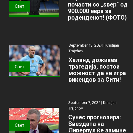
почасти со „ѕвер“ од
Свет
900.000 евра за
роденденот! (ФОТО)
September 13, 2024 |
Kristijan
Trajchov
Халанд доживеа
трагедија, постои
Свет
можност да не игра
викендов за Сити!
September 7, 2024 |
Kristijan
Trajchov
Сунес прогнозира:
Ѕвездата на
Свет
Ливерпул ќе замине