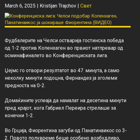
March 6, 2025 |
Kristijan Trajchov
|
Свет
Фудбалерите на Челси остварија гостинска победа 
од 1-2 против Копенхаген во првиот натпревар од 
осминафиналето во Конференциската лига.

Џејмс го отвори резултатот во 47. минута, а само 
неколку минути подоцна, Фернандез ја зголеми 
предноста на 0-2.

Домаќините успеаја да намалат на десетина минути 
пред крајот, кога Габриел Переира стрелаше за 
конечни 1-2.

Во Грција, Фиорентина загуби од Панатинаикос со 3-
2. Првото полувреме беше особено возбудливо, 