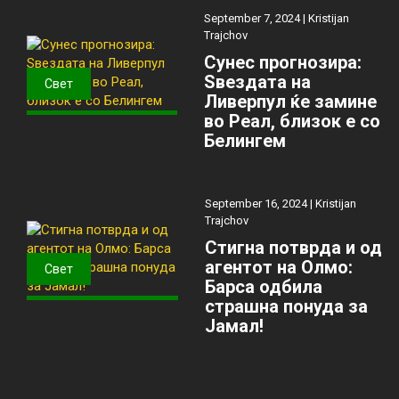
September 7, 2024 |
Kristijan
Trajchov
Сунес прогнозира:
Ѕвездата на
Свет
Ливерпул ќе замине
во Реал, близок е со
Белингем
September 16, 2024 |
Kristijan
Trajchov
Стигна потврда и од
агентот на Олмо:
Свет
Барса одбила
страшна понуда за
Јамал!