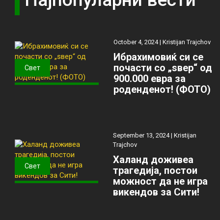
October 4, 2024 |
Kristijan Trajchov
Ибрахимовиќ си се
почасти со „ѕвер“ од
Свет
900.000 евра за
роденденот! (ФОТО)
September 13, 2024 |
Kristijan
Trajchov
Халанд доживеа
Свет
трагедија, постои
можност да не игра
викендов за Сити!