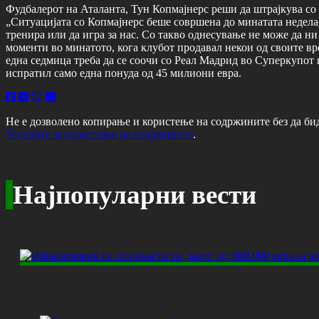
Фудбалерот на Аталанта, Тун Копмајнерс реши да штрајкува со 
„Ситуацијата со Копмајнерс беше совршена до минатата недела, к
тренира или да игра за нас. Со такво однесување не може да ни 
моменти во минатото, кога клубот продавал некои од своите вре
една седмица треба да се соочи со Реал Мадрид во Суперкупот 
испратил само една понуда од 45 милиони евра.
Не е дозволено копирање и користење на содржините без да би
Условите за користење на содржините
.
Најпопуларни вести