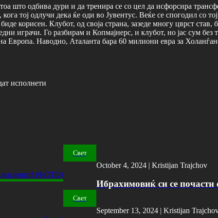
тоа што одбива дури и да тренира се со цел да исфорсира трансф
ога тој одлучи дека ќе оди во Јувентус. Веќе се спогодил со тој
биде корисен. Клубот, од своја страна, зазеде многу цврст став, 
дни играчи. Го разбирам и Копмајнерс, и клубот, но јас сум без 
на Европа. Наводно, Аталанта бара 60 милиони евра за Холанѓанец
дат исполнети
Свет
October 4, 2024 |
Kristijan Trajchov
Ибрахимовиќ си се почасти с
Свет
September 13, 2024 |
Kristijan Trajcho