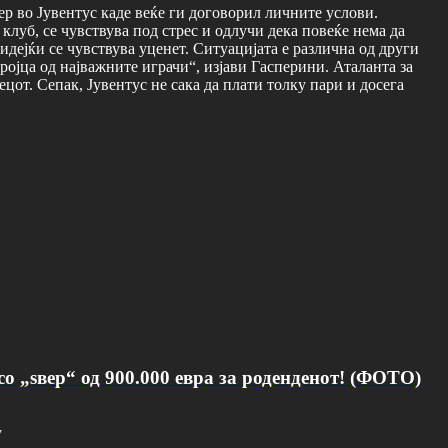
ер во Јувентус каде веќе ги договорил личните услови.
 клуб, се чувствува под стрес и одлучи дека повеќе нема да
бидејќи се чувствува уценет. Ситуацијата е различна од други
тројца од најважните играчи“, изјави Гасперини. Аталанта за
от. Сепак, Јувентус не сака да плати толку пари и досега
о „ѕвер“ од 900.000 евра за роденденот! (ФОТО)
v