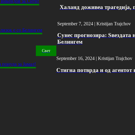
Халанд доживеа трагедија, 
September 7, 2024 |
Kristijan Trajchov
Сунес прогнозира: Ѕвездата н
Белингем
Свет
September 16, 2024 |
Kristijan Trajchov
Стигна потврда и од агентот