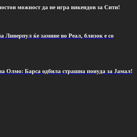
постои можност да не игра викендов за Сити!
а Ливерпул ќе замине во Реал, близок е со
 на Олмо: Барса одбила страшна понуда за Јамал!