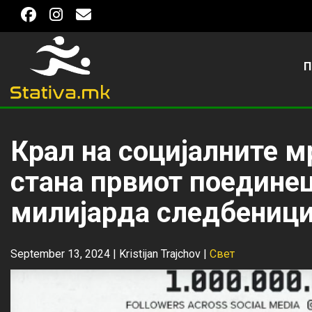
П
Крал на социјалните 
стана првиот поединец
милијарда следбеници
September 13, 2024 |
Kristijan Trajchov
|
Свет