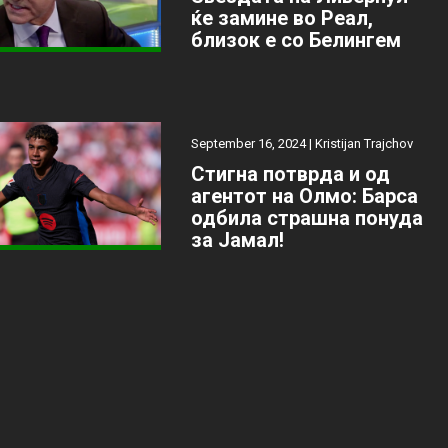
ќе замине во Реал,
близок е со Белингем
September 16, 2024 |
Kristijan Trajchov
Стигна потврда и од
агентот на Олмо: Барса
одбила страшна понуда
за Јамал!