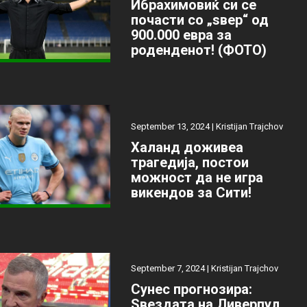
Ибрахимовиќ си се
почасти со „ѕвер“ од
900.000 евра за
роденденот! (ФОТО)
September 13, 2024 |
Kristijan Trajchov
Халанд доживеа
трагедија, постои
можност да не игра
викендов за Сити!
September 7, 2024 |
Kristijan Trajchov
Сунес прогнозира:
Ѕвездата на Ливерпул