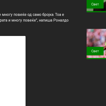
Свет
многу повеќе од само бројка. Тоа е 
грата и многу повеќе", напиша Роналдо 
Свет