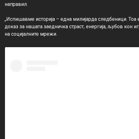
направил.

„Испишавме историја – една милијарда следбеници. Тоа е 
доказ за нашата заедничка страст, енергија, љубов кон и