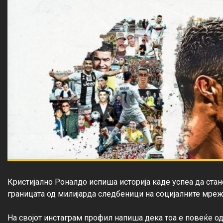
Кристијално Роналдо испиша историја каде успеа да стан
границата од милијарда следбеници на социјалните мрежи
На својот инстаграм профил напиша дека тоа е повеќе од 