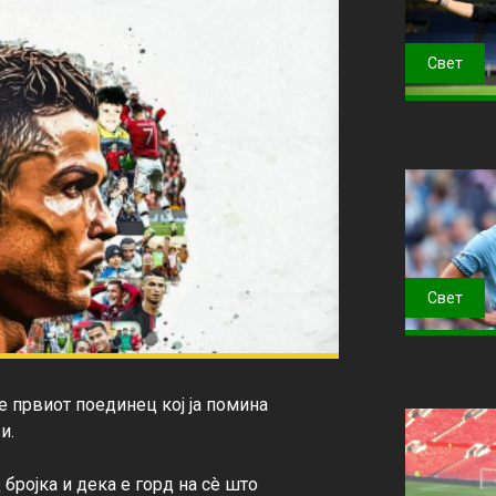
Свет
Свет
е првиот поединец кој ја помина 
.

бројка и дека е горд на сè што 