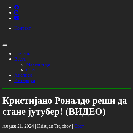
Контакт
Почетна
Вести
Македонија
Свет
Анализи
Интервјуа
Кристијано Роналдо реши да
стане јутубер! (ВИДЕО)
August 21, 2024 |
Kristijan Trajchov
|
Свет