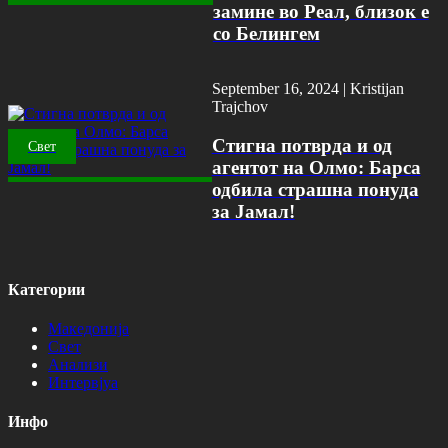
замине во Реал, близок е
со Белингем
September 16, 2024 |
Kristijan
Trajchov
Стигна потврда и од
Свет
агентот на Олмо: Барса
одбила страшна понуда
за Јамал!
Категории
Македонија
Свет
Анализи
Интервјуа
Инфо