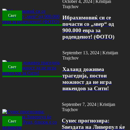
October 4, 2024 |
Kristijan
Trajchov
Свет
Ибрахимовиќ си се
почасти со „ѕвер“ од
900.000 евра за
роденденот! (ФОТО)
September 13, 2024 |
Kristijan
Trajchov
Свет
Халанд доживеа
трагедија, постои
можност да не игра
викендов за Сити!
September 7, 2024 |
Kristijan
Trajchov
Сунес прогнозира:
Свет
Ѕвездата на Ливерпул ќе