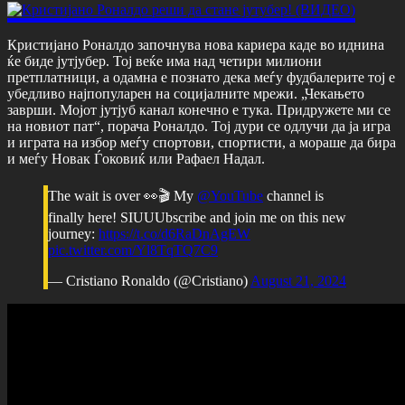
Кристијано Роналдо започнува нова кариера каде во иднина
ќе биде јутјубер. Тој веќе има над четири милиони
претплатници, а одамна е познато дека меѓу фудбалерите тој е
убедливо најпопуларен на социјалните мрежи. „Чекањето
заврши. Мојот јутјуб канал конечно е тука. Придружете ми се
на новиот пат“, порача Роналдо. Тој дури се одлучи да ја игра
и играта на избор меѓу спортови, спортисти, а мораше да бира
и меѓу Новак Ѓоковиќ или Рафаел Надал.
The wait is over 👀🎬 My
@YouTube
channel is
finally here! SIUUUbscribe and join me on this new
journey:
https://t.co/d6RaDnAgEW
pic.twitter.com/Yl8TqTQ7C9
— Cristiano Ronaldo (@Cristiano)
August 21, 2024