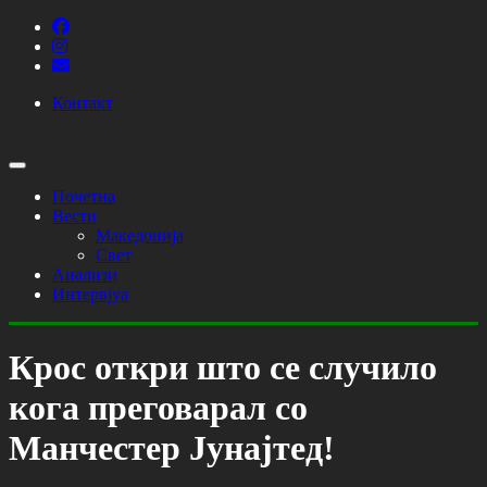
Контакт
Почетна
Вести
Македонија
Свет
Анализи
Интервјуа
Крос откри што се случило
кога преговарал со
Манчестер Јунајтед!