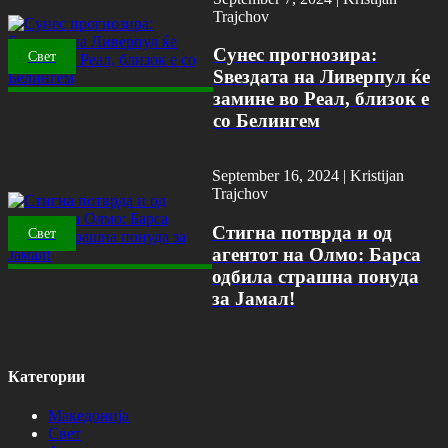
Trajchov
Сунес прогнозира:
Свет
Ѕвездата на Ливерпул ќе
замине во Реал, близок е
со Белингем
September 16, 2024 |
Kristijan
Trajchov
Стигна потврда и од
Свет
агентот на Олмо: Барса
одбила страшна понуда
за Јамал!
Категории
Македонија
Свет