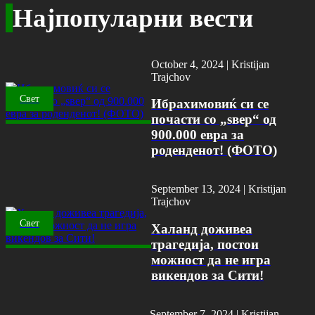
Најпопуларни вести
October 4, 2024 |
Kristijan
Trajchov
Свет
Ибрахимовиќ си се
почасти со „ѕвер“ од
900.000 евра за
роденденот! (ФОТО)
September 13, 2024 |
Kristijan
Trajchov
Свет
Халанд доживеа
трагедија, постои
можност да не игра
викендов за Сити!
September 7, 2024 |
Kristijan