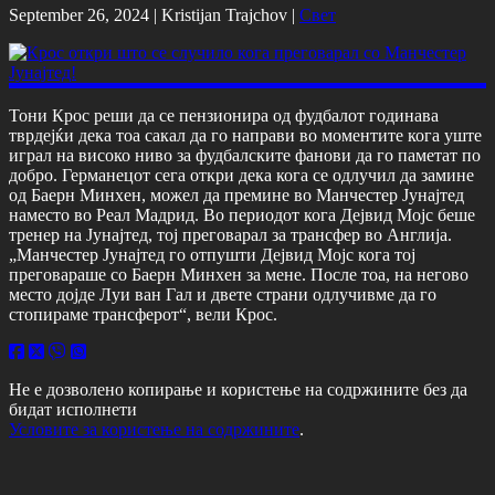
September 26, 2024 |
Kristijan Trajchov
|
Свет
Тони Крос реши да се пензионира од фудбалот годинава
тврдејќи дека тоа сакал да го направи во моментите кога уште
играл на високо ниво за фудбалските фанови да го паметат по
добро. Германецот сега откри дека кога се одлучил да замине
од Баерн Минхен, можел да премине во Манчестер Јунајтед
наместо во Реал Мадрид. Во периодот кога Дејвид Мојс беше
тренер на Јунајтед, тој преговарал за трансфер во Англија.
„Манчестер Јунајтед го отпушти Дејвид Мојс кога тој
преговараше со Баерн Минхен за мене. После тоа, на негово
место дојде Луи ван Гал и двете страни одлучивме да го
стопираме трансферот“, вели Крос.
Не е дозволено копирање и користење на содржините без да
бидат исполнети
Условите за користење на содржините
.