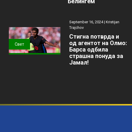
Белингем
September 16, 2024 |
Kristijan
Trajchov
Стигна потврда и
од агентот на Олмо:
Свет
Барса одбила
страшна понуда за
Јамал!