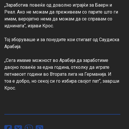
„Заработив повеќе од доволно играјќи за Баерн и 
Реал. Ако не можам да преживеам со парите што ги 
имам, веројатно нема да можам да се справам со 
иднината“, изјави Крос.

Тој зборуваше и за понудите кои стигаат од Саудиска 
Арабија.

„Сега имаме можност во Арабија да заработиме 
двојно повеќе за една година, отколку да играте 
петнаесет години во Втората лига на Германија. И 
тоа е добро, но секој си го избира својот пат“, заврши 
Крос.
