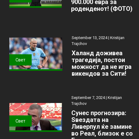
900.000 евра за
роденденот! (ФОТО)
September 13, 2024 |
Kristijan
Trajchov
Халанд доживеа
трагедија, постои
Свет
можност да не игра
викендов за Сити!
September 7, 2024 |
Kristijan
Trajchov
Сунес прогнозира:
Ѕвездата на
Свет
Ливерпул ќе замине
во Реал, близок е со