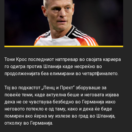
Тони Крос последниот натпревар во својата кариера 
го одигра против Шпанија каде несреќно во 
продолженијата беа елимирани во четвртфиналето.

Тој во подкастот „Ленц и Прехт“ зборуваше за 
повеќе теми, каде актуелна беше и неговата изјава 
дека не се чувствува безбедно во Германија иако 
неговото потекло е од таму, како и дека ќе биде 
помирен ако ќерка му излезе во град во Шпанија, 
отколку во Германија.
