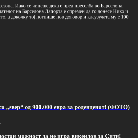
езона. Иако се чинеше дека е пред преселба во Барселона,
ателот на Барселона Лапорта е спремен да го донесе Нико и
его, а доколку тој потпише нов договор и клаузулата му е 100
о „ѕвер“ од 900.000 евра за роденденот! (ФОТО)
v
постои можност да не игра викендов за Сити!