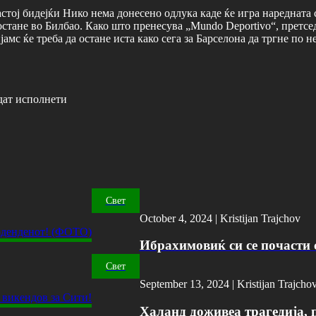
тој бидејќи Нико нема донесено одлука каде ќе игра наредната с
тане во Билбао. Како што пренесува „Mundo Deportivo“, претсед
мс ќе треба да остане иста како сега за Барселона да тргне по н
дат исполнети
Свет
October 4, 2024 |
Kristijan Trajchov
Ибрахимовиќ си се почасти с
Свет
September 13, 2024 |
Kristijan Trajcho
Халанд доживеа трагедија, 