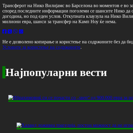
Трансферот на Нико Вилијамс во Барселона во моментов е во зас
според последните информации поголеми се шансите Нико да ос
догодина, но под еден услов. Откупната клаузула на Нико Вилија
милиони евра, шанси за трансфер на Камп Ноу ќе нема.
Не е дозволено копирање и користење на содржините без да би
Условите за користење на содржините
.
Најпопуларни вести