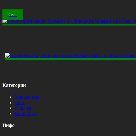
Свет
Категории
Македонија
Свет
Анализи
Интервјуа
Инфо