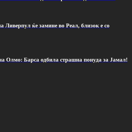
а Ливерпул ќе замине во Реал, близок е со
 на Олмо: Барса одбила страшна понуда за Јамал!