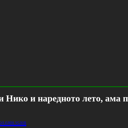
 Нико и наредното лето, ама п