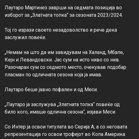
Лаутаро Мартинез заврши на седмата позиција во 
изборот за „Златната топка“ за сезоната 2023/2024.

Тој го изрази своето незадоволство и рече дека 
заслужил повеќе.

„Немам на што да им завидувам на Халанд, Мбапе, 
Кејн и Левандовски. Јас сум на исто ниво со нив. 
Разочаран сум со седмото место, очекував подобар 
пласман по одличната сезона која ја имав.

Лаутаро беше јавно пофален и од Меси.

„Лаутаро ја заслужува „Златната топка“ повеќе од 
било кого, имаше одлична сезона“, изјави Меси.

Со Интер ја освои титулата во Серија А, а со неговата 
репрезентација го освои трофејот во Копа Америка.