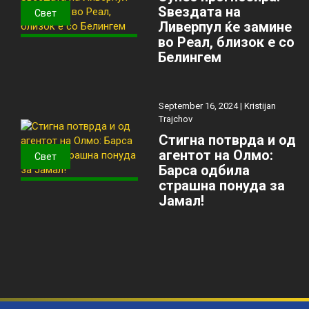
Ѕвездата на
Свет
Ливерпул ќе замине
во Реал, близок е со
Белингем
September 16, 2024 |
Kristijan
Trajchov
Стигна потврда и од
агентот на Олмо:
Свет
Барса одбила
страшна понуда за
Јамал!