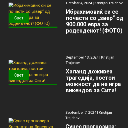
October 4, 2024 |
Kristijan Trajchov
Ибрахимовиќ си се
почасти со „ѕвер“ од
Свет
900.000 евра за
роденденот! (ФОТО)
September 13, 2024 |
Kristijan
Trajchov
Халанд доживеа
Свет
трагедија, постои
можност да не игра
викендов за Сити!
September 7, 2024 |
Kristijan
Trajchov
Сунес прогнозира: