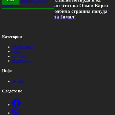
Свет
агентот на Олмо: Барса
одбила страшна понуда
за Јамал!
Категории
Македонија
Свет
Анализи
Интервјуа
Инфо
За Нас
Следете не