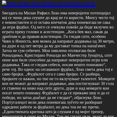
Ѕвездата на Милан Рафаел Леао има неверојатен потенцијал
кој се чини дека сеуште до крај не го користи. Многу често тој
е неконстантен и се остава впечаток дека понекогаш не сака
да игра фудбал. Од него се очекува повеќе да биде вклучен во
играта преку голови и асистенции. „Кога бев мал, сакав да
дриблам и да правам асистенции. Ги гледав сите, особено
Чави и Иниеста, кои можеа да направат додавања од 30 метри,
па дури и од пет метра да му достават топка на напаѓачот.
Затоа не сум себичен. Мои омилени отсекогаш биле
Роналдињо, Кристијано Роналдо во Манчестер Јунајтед, сите
оние кои биле способни да направат неверојатни игри или
додавања. Така се гледам себеси, носам нешто поинакво“,
рече тој. Во однос на сегашниот фудбал, Леао смета дека тој е
само бројки. „Фудбалот сега е само бројки. Се разбира,
бројките се важни, но тие не го вклучуваат талентот. Момците
кои не можат да направат додавање, ама постигнуваат 30 гола
се ставени на ниво над сите други, дури и над момците кои
носат нешто поинаку. Фудбалот е да се прикаже шоу и да се
победи, но затоа доаѓаат да не гледаат“, објаснува Леао.
Португалецот вели дека понекогаш луѓето не разбираат
одредени работи за фудбалот, но дека тоа не му пречи.
„Единствената критика што ја слушам е од мојот тренер,
менаџерите и оние во Милан. Тие ме сакаат овде, знаат до кое