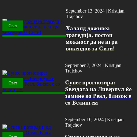
September 13, 2024 |
Kristijan
Trajchov
Свет
Халанд доживеа
трагедија, постои
можност да не игра
викендов за Сити!
September 7, 2024 |
Kristijan
Trajchov
Сунес прогнозира:
Свет
Ѕвездата на Ливерпул ќе
замине во Реал, близок е
со Белингем
September 16, 2024 |
Kristijan
Trajchov
Стигна потврда и од