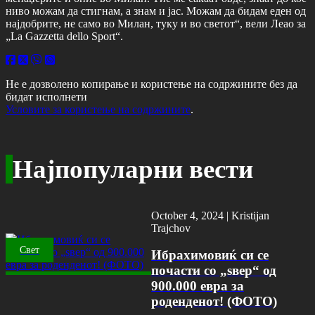
ниво можам да стигнам, а знам и јас. Можам да бидам еден од
најдобрите, не само во Милан, туку и во светот“, вели Леао за
„La Gazzetta dello Sport“.
Не е дозволено копирање и користење на содржините без да
бидат исполнети
Условите за користење на содржините
.
Најпопуларни вести
October 4, 2024 |
Kristijan
Trajchov
Свет
Ибрахимовиќ си се
почасти со „ѕвер“ од
900.000 евра за
роденденот! (ФОТО)