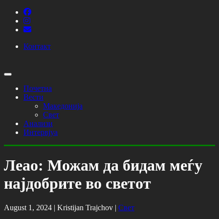
Контакт
Почетна
Вести
Македонија
Свет
Анализи
Интервјуа
Леао: Можам да бидам меѓу
најдобрите во светот
August 1, 2024 |
Kristijan Trajchov
|
Свет