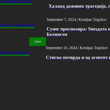
Халанд доживеа трагедија, 
September 7, 2024 |
Kristijan Trajchov
Сунес прогнозира: Ѕвездата н
Белингем
Свет
September 16, 2024 |
Kristijan Trajchov
Стигна потврда и од агентот