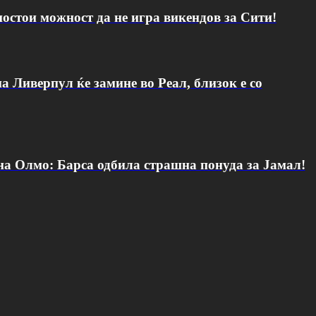
постои можност да не игра викендов за Сити!
а Ливерпул ќе замине во Реал, близок е со
 на Олмо: Барса одбила страшна понуда за Јамал!