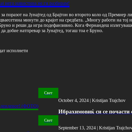
 за поразот на Јунајтед од Брајтон во второто коло од Премиер л
дваесетина минути до крајот на средбата. „Многу работи на тој н
 Бруно и реши да игра подефанзивно. Кога Фернандеш излегуваше
 да добие натпревар за Јунајтед, тогаш тоа е Бруно.
дат исполнети
Свет
October 4, 2024 |
Kristijan Trajchov
Ибрахимовиќ си се почасти с
Свет
September 13, 2024 |
Kristijan Trajcho