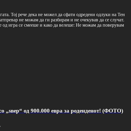
игата. Тој рече дека не можел да сфати одредени одлуки на Тен
атпревар не можам да ги разбирам и не очекував да се случат.
 од игра се смееше и како да велеше: Не можам да поверувам
о „ѕвер“ од 900.000 евра за роденденот! (ФОТО)
v