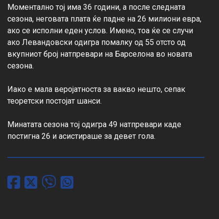
Моментално тој има 36 години, а после следната 
сезона, неговата плата ќе падне на 26 милиони евра, 
ако се исполни еден услов. Имено, тоа ќе се случи 
ако Левандовски одигра помалку од 55 отсто од 
вкупниот број натпревари на Барселона во новата 
сезона.

Иако е мала веројатноста за вакво нешто, сепак 
теоретски постојат шанси.

Минатата сезона тој одигра 49 натпревари каде 
постигна 26 и асистираше за девет гола.