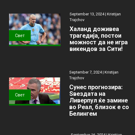
September 13, 2024 |
Kristijan
Trajchov
Халанд доживеа
трагедија, постои
Свет
можност да не игра
викендов за Сити!
September 7, 2024 |
Kristijan
Trajchov
Сунес прогнозира:
Ѕвездата на
Свет
Ливерпул ќе замине
во Реал, близок е со
Белингем
September 16, 2024 |
Kristijan