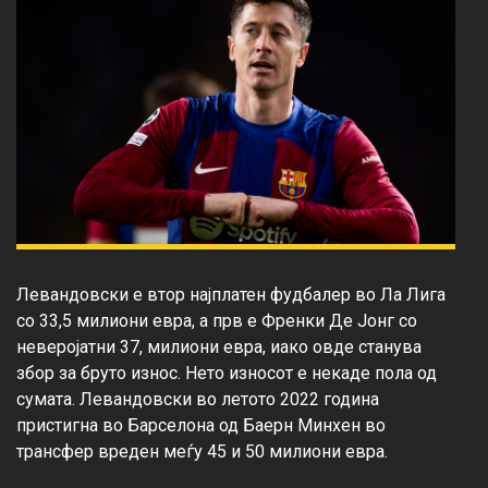
Левандовски е втор најплатен фудбалер во Ла Лига 
со 33,5 милиони евра, а прв е Френки Де Јонг со 
неверојатни 37, милиони евра, иако овде станува 
збор за бруто износ. Нето износот е некаде пола од 
сумата. Левандовски во летото 2022 година 
пристигна во Барселона од Баерн Минхен во 
трансфер вреден меѓу 45 и 50 милиони евра.
