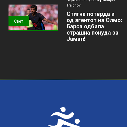
Trajchov
Стигна потврда и
од агентот на Олмо:
Свет
Барса одбила
страшна понуда за
Јамал!