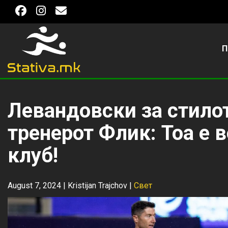
П
Левандовски за стилот
тренерот Флик: Тоа е в
клуб!
August 7, 2024 |
Kristijan Trajchov
|
Свет