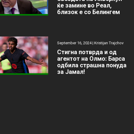
ќе замине во Реал,
близок е со Белингем
September 16, 2024 |
Kristijan Trajchov
Стигна потврда и од
агентот на Олмо: Барса
одбила страшна понуда
за Јамал!