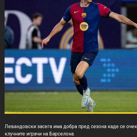
Левандовски засега има добра пред сезона каде се очеку
клучните играчи на Барселона.
