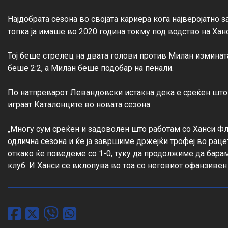
Најдобрата сезона во својата кариера кога најверојатно з
топка ја имаше во 2020 година токму под водство на Ханс
Тој беше стрелец на двата голови против Милан изминат
беше 2:2, а Милан беше подобар на пенали.

По натпреварот Левандовски истакна дека е среќен што 
играат Каталонците во новата сезона.

„Многу сум среќен и задоволен што работам со Ханси Ф
одлична сезона и ќе ја завршиме држејќи трофеј во раце
откако ќе поведеме со 1-0, туку да продолжиме да бараме
клуб. И Ханси се вклопува во тоа со неговиот офанзивен 