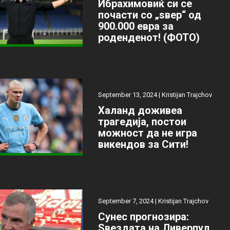
Ибрахимовиќ си се
почасти со „ѕвер“ од
900.000 евра за
роденденот! (ФОТО)
September 13, 2024 |
Kristijan Trajchov
Халанд доживеа
трагедија, постои
можност да не игра
викендов за Сити!
September 7, 2024 |
Kristijan Trajchov
Сунес прогнозира:
Ѕвездата на Ливерпул