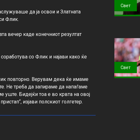
Свет
аслужуваше да ја освои и Златната 
и Флик.

ата вечер каде конечниот резултат 
соработува со Флик и најави како ќе 
Свет
лик повторно. Верувам дека ќе имаме 
те. Не треба да запираме да напаѓаме 
 уште. Бидејќи тоа е во крвта на овој 
пристап“, изјави полскиот голгетер.