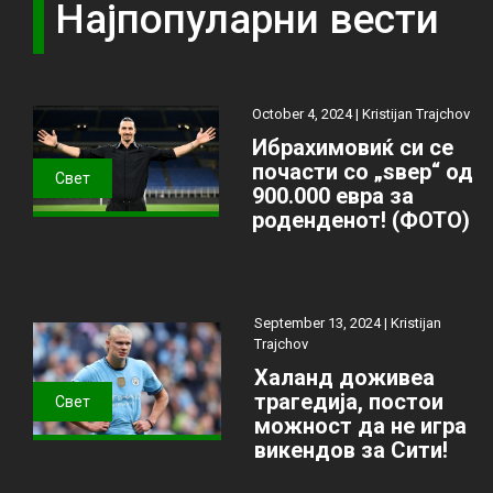
Најпопуларни вести
October 4, 2024 |
Kristijan Trajchov
Ибрахимовиќ си се
почасти со „ѕвер“ од
Свет
900.000 евра за
роденденот! (ФОТО)
September 13, 2024 |
Kristijan
Trajchov
Халанд доживеа
трагедија, постои
Свет
можност да не игра
викендов за Сити!