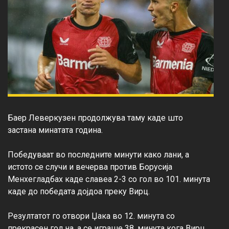
Баер Леверкузен продолжува таму каде што 
застана минатата година.

Победуваат во последните минути како лани, а 
истото се случи и вечерва против Борусија 
Менхегладбах каде славеа 2-3 со гол во 101. минута 
каде до победата дојдоа преку Вирц.

Резултатот го отвори Џака во 12. минута со 
прекрасен гол на, а се играше 38. минута кога Вирц 