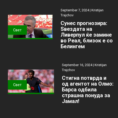
September 7, 2024 |
Kristijan
Trajchov
Сунес прогнозира:
Ѕвездата на
Свет
Ливерпул ќе замине
во Реал, близок е со
Белингем
September 16, 2024 |
Kristijan
Trajchov
Стигна потврда и
од агентот на Олмо:
Свет
Барса одбила
страшна понуда за
Јамал!