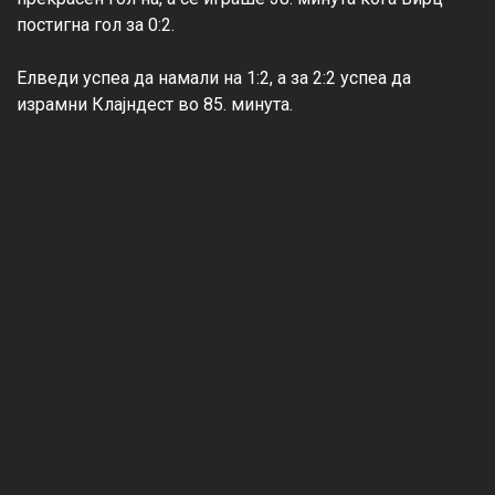
постигна гол за 0:2.

Елведи успеа да намали на 1:2, а за 2:2 успеа да 
израмни Клајндест во 85. минута.
