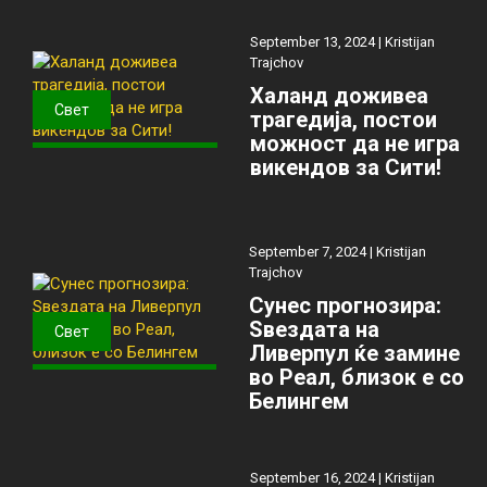
September 13, 2024 |
Kristijan
Trajchov
Халанд доживеа
Свет
трагедија, постои
можност да не игра
викендов за Сити!
September 7, 2024 |
Kristijan
Trajchov
Сунес прогнозира:
Ѕвездата на
Свет
Ливерпул ќе замине
во Реал, близок е со
Белингем
September 16, 2024 |
Kristijan