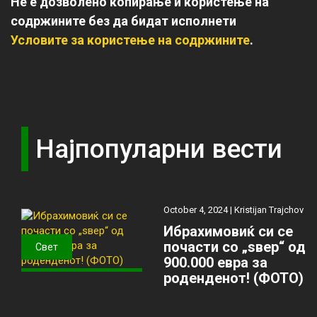
Не е дозволено копирање и користење на
содржините без да бидат исполнети
Условите за користење на содржините
.
Најпопуларни вести
October 4, 2024 |
Kristijan Trajchov
Ибрахимовиќ си се
почасти со „ѕвер“ од
Свет
900.000 евра за
роденденот! (ФОТО)