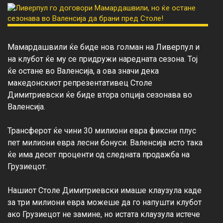
Мамардашвили ќе биде нов голман на Ливерпул и 
на клубот ќе му се придружи наредната сезона. Тој 
ќе остане во Валенсија, а ова значи дека 
македонскиот репрезентативец Столе 
Димитриевски ќе биде втора опција сезонава во 
Валенсија.

Трансферот ќе чини 30 милиони евра фиксни плус 
пет милиони евра лесни бонуси. Валенсија исто така 
ќе има десет проценти од следната продажба на 
Грузиецот.

Нашиот Столе Димитриевски имаше клаузула каде 
за три милиони евра можеше да го напушти клубот 
ако Грузиецот не замине, но истата клаузула истече 