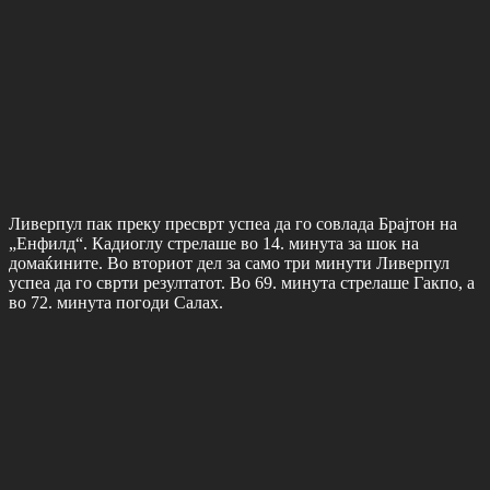
Ливерпул пак преку пресврт успеа да го совлада Брајтон на
„Енфилд“. Кадиоглу стрелаше во 14. минута за шок на
домаќините. Во вториот дел за само три минути Ливерпул
успеа да го сврти резултатот. Во 69. минута стрелаше Гакпо, а
во 72. минута погоди Салах.