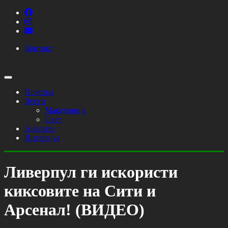
Контакт
Почетна
Вести
Македонија
Свет
Анализи
Интервјуа
Ливерпул ги искористи
киксовите на Сити и
Арсенал! (ВИДЕО)