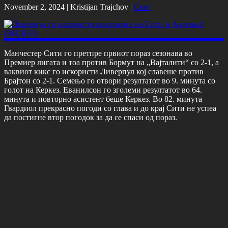
November 2, 2024 |
Kristijan Trajchov
|
Свет
Манчестер Сити го претпре првиот пораз сезонава во
Премиер лигата и тоа против Бормут на „Вајталити“ со 2-1, а
ваквиот кикс го искористи Ливерпул кој славеше против
Брајтон со 2-1. Семењо го отвори резултатот во 9. минута со
голот на Керкез. Еванилсон го зголеми резултатот во 64.
минута и повторно асистент беше Керкез. Во 82. минута
Гвардиол прекрасно погоди со глава и до крај Сити не успеа
да постигне втор погодок за да се спаси од пораз.