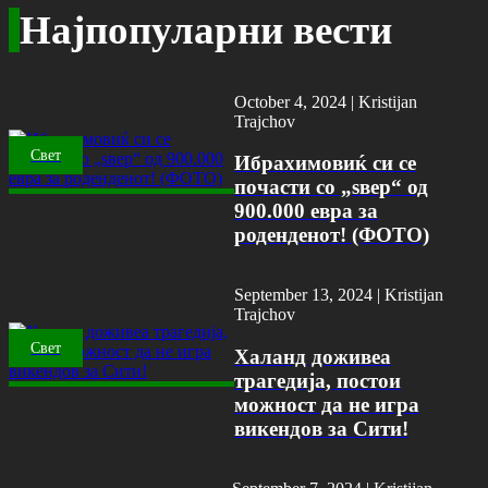
Најпопуларни вести
October 4, 2024 |
Kristijan
Trajchov
Свет
Ибрахимовиќ си се
почасти со „ѕвер“ од
900.000 евра за
роденденот! (ФОТО)
September 13, 2024 |
Kristijan
Trajchov
Свет
Халанд доживеа
трагедија, постои
можност да не игра
викендов за Сити!