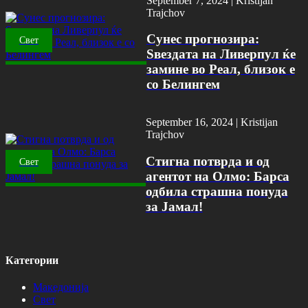
September 7, 2024 |
Kristijan
Trajchov
Сунес прогнозира:
Свет
Ѕвездата на Ливерпул ќе
замине во Реал, близок е
со Белингем
September 16, 2024 |
Kristijan
Trajchov
Стигна потврда и од
Свет
агентот на Олмо: Барса
одбила страшна понуда
за Јамал!
Категории
Македонија
Свет