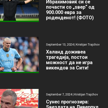
Ибрахимовиќ си се
почасти со „ѕвер“ од
900.000 евра за
роденденот! (ФОТО)
September 13, 2024 |
Kristijan Trajchov
Халанд доживеа
трагедија, постои
можност да не игра
викендов за Сити!
September 7, 2024 |
Kristijan Trajchov
Сунес прогнозира:
Ѕвездата на Ливерпул