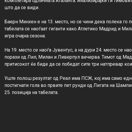
комплетира одличната Аталанта. Анализирајќи ги тимовите
што да се види.

Баерн Минхен е на 13. место, но се чини дека полека го 
табелата се наоѓаат гиганти како Атлетико Мадрид и Мила
игра очајна сезона.

На 19. место се наоѓа Јувентус, а на дури 24. место се н
порази од Лил, Милан и Ливерпул вечерва. Тимот од Мадр
притисокот ќе биде да се победат сите три натпревар кои 
Уште полош резултат од Реал има ПСЖ, кој има само една
постигнати гола во првите пет рунди од Лигата на Шампио
25. позиција на табелата.
