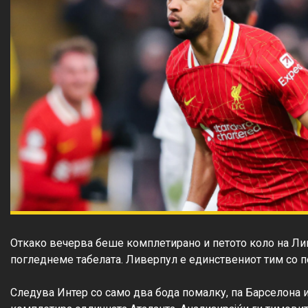
Откако вечерва беше комплетирано и петото коло на Лига
погледнеме табелата. Ливерпул е единствениот тим со пер
Следува Интер со само два бода помалку, па Барселона и 