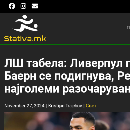
П
ЛШ табела: Ливерпул 
Баерн се подигнува, Р
најголеми разочарува
November 27, 2024 |
Kristijan Trajchov
|
Свет