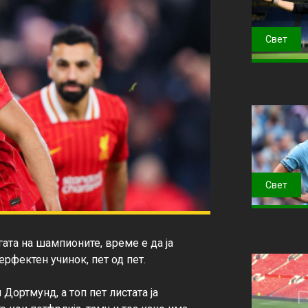
Свет
Свет
та на шампионите, време е да ја 
фектен учинок, пет од пет.

Дортмунд, а топ пет листата ја 