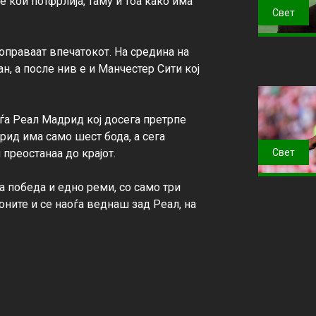
 кои потфрлија, таму и тоа како има 
Свет
поправаат впечатокот. На средина на 
н, а после нив е и Манчестер Сити кој 
аоѓа Реал Мадрид кој досега претрпе 
ид има само шест бода, а сега 
преостанаа до крајот.

Свет
 победа и едно реми, со само три 
ните и се наоѓа веднаш зад Реал, на 