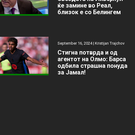
ќе замине во Реал,
близок е со Белингем
September 16, 2024 |
Kristijan Trajchov
Стигна потврда и од
агентот на Олмо: Барса
одбила страшна понуда
за Јамал!