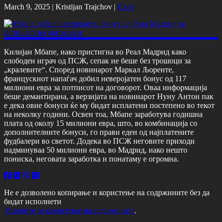
March 9, 2025 |
Kristijan Trajchov
|
Свет
Килијан Мбапе, иако пристигна во Реал Мадрид како
слободен играч од ПСЖ, сепак не беше без трошоци за
„кралевите“. Според новинарот Маркал Љоренте,
францускиот напаѓач добил неверојатен бонус од 117
милиони евра за потписот на договорот. Оваа информација
беше демантирана, а верзијата на новинарот Нуну Антон пак
е дека овие бонуси ќе му бидат исплатени постепено во текот
на неколку години. Освен тоа, Мбапе заработува годишна
плата од околу 15 милиони евра, што, во комбинација со
дополнителните бонуси, го прави еден од најплатените
фудбалери во светот. Додека во ПСЖ неговите приходи
надминуваа 50 милиони евра, во Мадрид, иако нешто
пониска, неговата заработка и понатаму е огромна.
Не е дозволено копирање и користење на содржините без да
бидат исполнети
Условите за користење на содржините
.