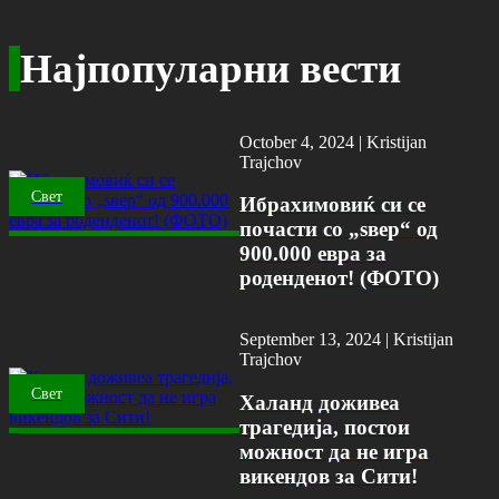
Најпопуларни вести
October 4, 2024 |
Kristijan
Trajchov
Свет
Ибрахимовиќ си се
почасти со „ѕвер“ од
900.000 евра за
роденденот! (ФОТО)
September 13, 2024 |
Kristijan
Trajchov
Свет
Халанд доживеа
трагедија, постои
можност да не игра
викендов за Сити!