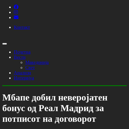
Контакт
Почетна
Вести
Македонија
Свет
Анализи
Интервјуа
Мбапе добил неверојатен
бонус од Реал Мадрид за
потписот на договорот