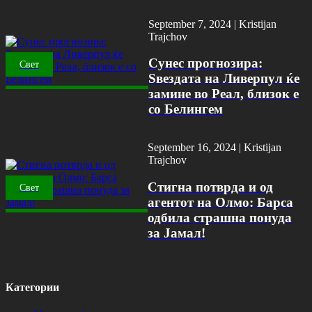
September 7, 2024 |
Kristijan
Trajchov
Сунес прогнозира:
Свет
Ѕвездата на Ливерпул ќе
замине во Реал, близок е
со Белингем
September 16, 2024 |
Kristijan
Trajchov
Стигна потврда и од
Свет
агентот на Олмо: Барса
одбила страшна понуда
за Јамал!
Категории