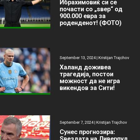
Ибрахимовиќ си се
почасти со „ѕвер“ од
900.000 евра за
роденденот! (ФОТО)
September 13, 2024 |
Kristijan Trajchov
Халанд доживеа
трагедија, постои
можност да не игра
викендов за Сити!
September 7, 2024 |
Kristijan Trajchov
Сунес прогнозира:
Ѕвездата на Ливерпул