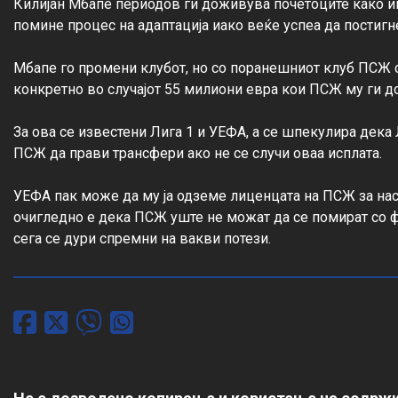
Килијан Мбапе периодов ги доживува почетоците како иг
помине процес на адаптација иако веќе успеа да постигне 
Мбапе го промени клубот, но со поранешниот клуб ПСЖ 
конкретно во случајот 55 милиони евра кои ПСЖ му ги до
За ова се известени Лига 1 и УЕФА, а се шпекулира дека 
ПСЖ да прави трансфери ако не се случи оваа исплата.

УЕФА пак може да му ја одземе лиценцата на ПСЖ за нас
очигледно е дека ПСЖ уште не можат да се помират со ф
сега се дури спремни на вакви потези.