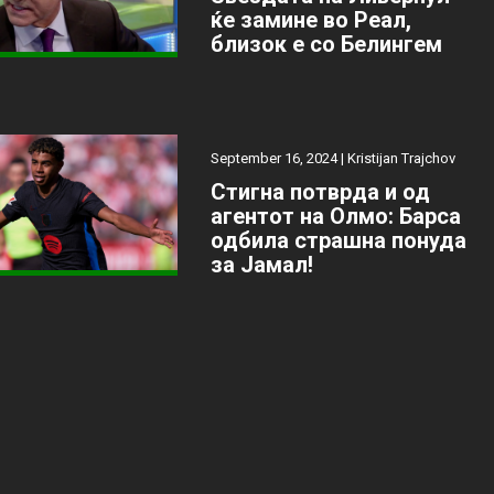
ќе замине во Реал,
близок е со Белингем
September 16, 2024 |
Kristijan Trajchov
Стигна потврда и од
агентот на Олмо: Барса
одбила страшна понуда
за Јамал!