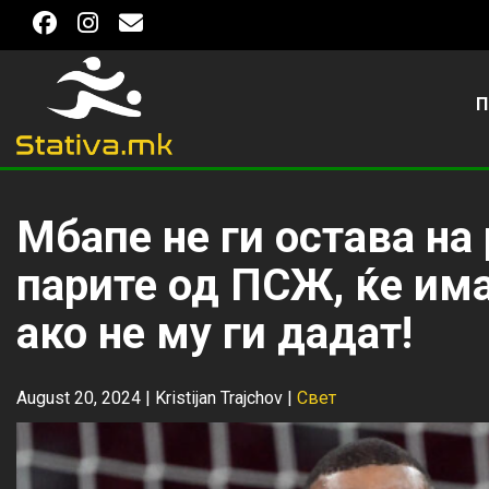
П
Мбапе не ги остава на 
парите од ПСЖ, ќе им
ако не му ги дадат!
August 20, 2024 |
Kristijan Trajchov
|
Свет