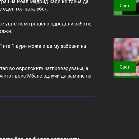
рач на Реал Мадрид каде ќе треба да 
Свет
еден гол за клубот.

се уште нема решено одредени работи, 
лжи.

Лига 1 дури може и да му забрани на 
Свет
тап во европските натпреварувања, а 
актот дека Мбапе одлучи да замине па 