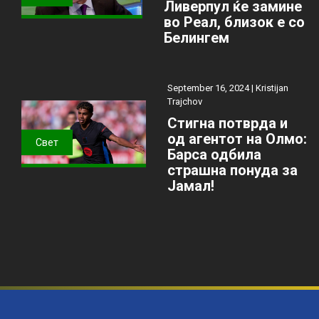
Ливерпул ќе замине
во Реал, близок е со
Белингем
September 16, 2024 |
Kristijan
Trajchov
Стигна потврда и
од агентот на Олмо:
Свет
Барса одбила
страшна понуда за
Јамал!