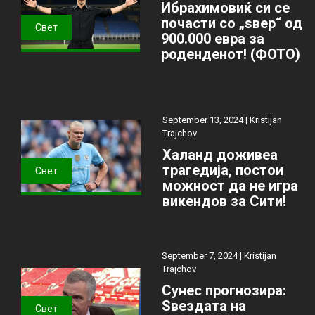
Ибрахимовиќ си се
почасти со „ѕвер“ од
Свет
900.000 евра за
роденденот! (ФОТО)
September 13, 2024 |
Kristijan
Trajchov
Халанд доживеа
трагедија, постои
Свет
можност да не игра
викендов за Сити!
September 7, 2024 |
Kristijan
Trajchov
Сунес прогнозира:
Ѕвездата на
Свет