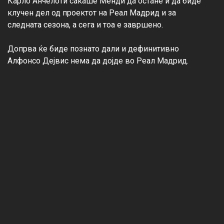
Карло Анчелоти сакаше Менди да остане и да биде 
клучен дел од проектот на Реал Мадрид и за 
следната сезона, а сега и тоа е завршено.

Допрва ќе биде познато дали и дефинитивно 
Алфонсо Дејвис нема да дојде во Реал Мадрид.
