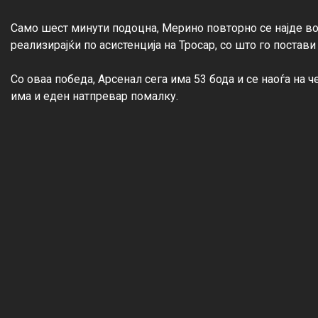
Само шест минути подоцна, Мерино повторно се најде во 
реализирајќи по асистенција на Тросар, со што го постави 
Со оваа победа, Арсенал сега има 53 бода и се наоѓа на ч
има и еден натпревар помалку.
