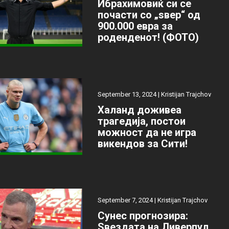
Ибрахимовиќ си се
почасти со „ѕвер“ од
900.000 евра за
роденденот! (ФОТО)
September 13, 2024 |
Kristijan Trajchov
Халанд доживеа
трагедија, постои
можност да не игра
викендов за Сити!
September 7, 2024 |
Kristijan Trajchov
Сунес прогнозира:
Ѕвездата на Ливерпул