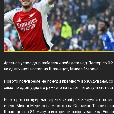
Арсенал успеа да ја забележи победата над Лестер со 0:2 
на одличниот настап на Шпанецот, Микел Мерино.

Првото полувреме не понуди премногу возбудувања, со о
само по еден удар во рамките на голот, па резултатот ост
Во второто полувреме играта се забрза, а клучниот потег 
внесе Микел Мерино на местото на Стерлинг. Тоа се пока
Шпанецот во 81. минута искористи нафрлување од Енванве