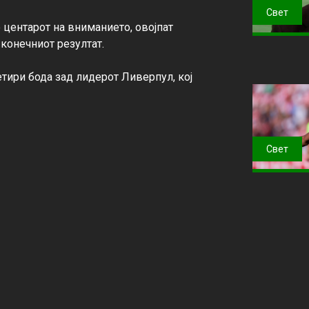
Свет
центарот на вниманието, овојпат 
конечниот резултат.

етири бода зад лидерот Ливерпул, кој 
Свет