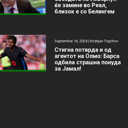
ќе замине во Реал,
близок е со Белингем
September 16, 2024 |
Kristijan Trajchov
Стигна потврда и од
агентот на Олмо: Барса
одбила страшна понуда
за Јамал!