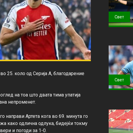
Свет
во 25. коло од Серија А, благодарение 
Свет
глед на тоа што двата тима упатија 
ана непроменет.

го направи Артета кога во 69. минута го 
жа како одлична одлука, бидејќи токму 
ри и погоди за 1-0.
