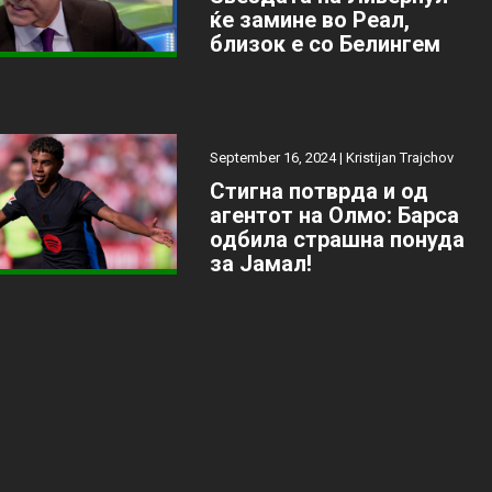
ќе замине во Реал,
близок е со Белингем
September 16, 2024 |
Kristijan Trajchov
Стигна потврда и од
агентот на Олмо: Барса
одбила страшна понуда
за Јамал!