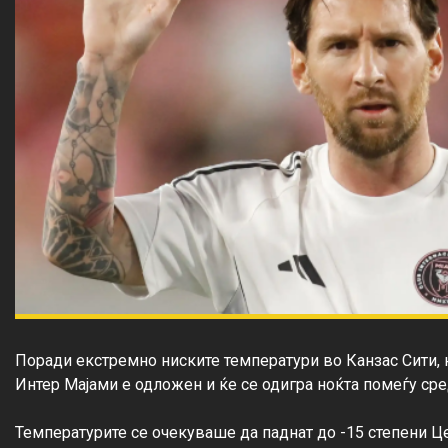
Поради екстремно ниските температури во Канзас Сити, 
Интер Мајами е одложен и ќе се одигра ноќта помеѓу сред
Температурите се очекуваше да паднат до -15 степени Це