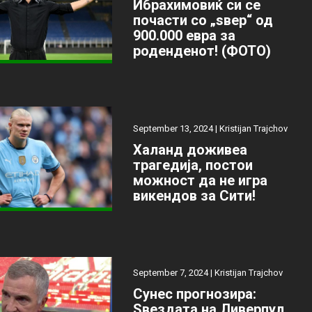
Ибрахимовиќ си се
почасти со „ѕвер“ од
900.000 евра за
роденденот! (ФОТО)
September 13, 2024 |
Kristijan Trajchov
Халанд доживеа
трагедија, постои
можност да не игра
викендов за Сити!
September 7, 2024 |
Kristijan Trajchov
Сунес прогнозира:
Ѕвездата на Ливерпул