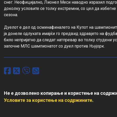
снег. Неофицијално, Лионел Меси наводно изразил подго
доколку условите се толку екстремни, со цел да избегне
сезона.

Дуелот е дел од осминафиналето на Купот на шампионит
ја донеле одлуката имајќи го предвид здравјето на фудбал
било непријатно да следат натпревар во толку студени ус
започне МЛС шампионатот со дуел против Њујорк.
Не е дозволено копирање и користење на содржи
Условите за користење на содржините
.