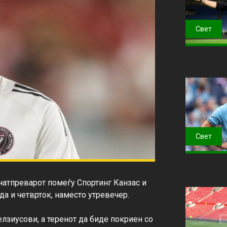
Свет
Свет
натпреварот помеѓу Спортинг Канзас и 
а и четврток, наместо утревечер.

лзиусови, а теренот да биде покриен со 