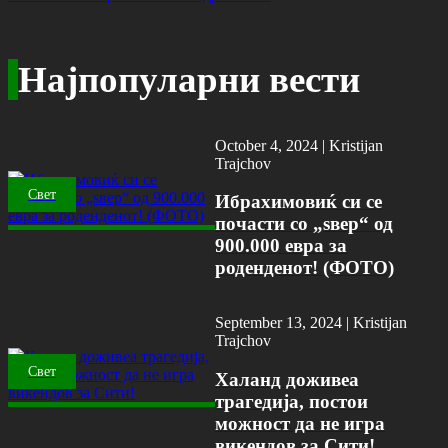
Најпопуларни вести
October 4, 2024 |
Kristijan
Trajchov
Свет
Ибрахимовиќ си се
почасти со „ѕвер“ од
900.000 евра за
роденденот! (ФОТО)
September 13, 2024 |
Kristijan
Trajchov
Свет
Халанд доживеа
трагедија, постои
можност да не игра
викендов за Сити!