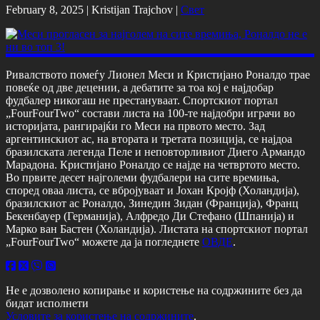
February 8, 2025 |
Kristijan Trajchov
|
Свет
Ривалството помеѓу Лионел Меси и Кристијано Роналдо трае
повеќе од две децении, а дебатите за тоа кој е најдобар
фудбалер никогаш не престануваат. Спортскиот портал
„FourFourTwo“ состави листа на 100-те најдобри играчи во
историјата, рангирајќи го Меси на првото место. Зад
аргентинскиот ас, на втората и третата позиција, се најдоа
бразилската легенда Пеле и неповторливиот Диего Армандо
Марадона. Кристијано Роналдо се најде на четвртото место.
Во првите десет најголеми фудбалери на сите времиња,
според оваа листа, се вбројуваат и Јохан Кројф (Холандија),
бразилскиот ас Роналдо, Зинедин Зидан (Франција), Франц
Бекенбауер (Германија), Алфредо Ди Стефано (Шпанија) и
Марко ван Бастен (Холандија). Листата на спортскиот портал
„FourFourTwo“ можете да ја погледнете
ОВДЕ
.
Не е дозволено копирање и користење на содржините без да
бидат исполнети
Условите за користење на содржините
.