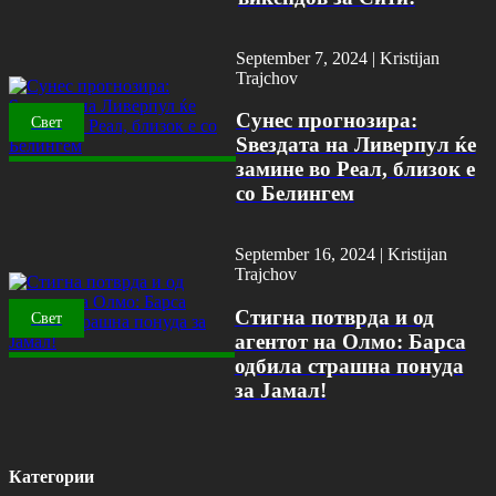
September 7, 2024 |
Kristijan
Trajchov
Сунес прогнозира:
Свет
Ѕвездата на Ливерпул ќе
замине во Реал, близок е
со Белингем
September 16, 2024 |
Kristijan
Trajchov
Стигна потврда и од
Свет
агентот на Олмо: Барса
одбила страшна понуда
за Јамал!
Категории