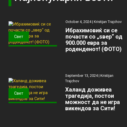
October 4, 2024 |
Kristijan Trajchov
Ибрахимовиќ си се
почасти со „ѕвер“ од
Свет
900.000 евра за
роденденот! (ФОТО)
September 13, 2024 |
Kristijan
Trajchov
Халанд доживеа
Свет
трагедија, постои
можност да не игра
викендов за Сити!