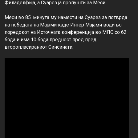
Филаделфија, а Суарез ја пропушти за Меси.

Меси во 85. минута му намести на Суарез за потврда 
на победата на Мајами каде Интер Мајами води во 
поредокот на Источната конференција во МЛС со 62 
бода и има 10 бода предност пред пред 
второпласираниот Синсинати.
