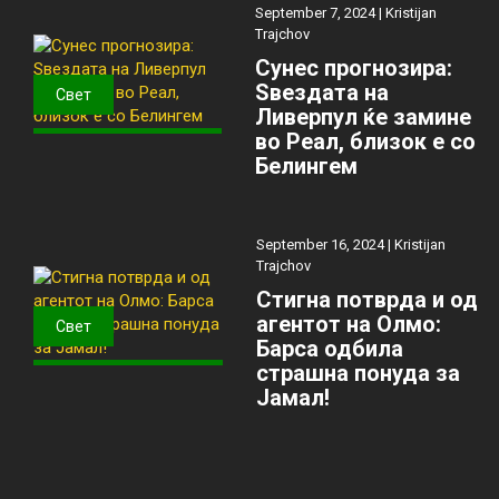
September 7, 2024 |
Kristijan
Trajchov
Сунес прогнозира:
Ѕвездата на
Свет
Ливерпул ќе замине
во Реал, близок е со
Белингем
September 16, 2024 |
Kristijan
Trajchov
Стигна потврда и од
агентот на Олмо:
Свет
Барса одбила
страшна понуда за
Јамал!