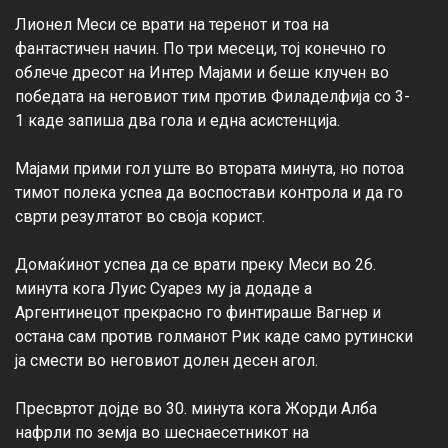
Лионел Меси се врати на теренот и тоа на 
фантастичен начин. По три месеци, тој конечно го 
облече дресот на Интер Мајами и беше клучен во 
победата на неговиот тим против Филаделфија со 3-
1 каде запиша два гола и една асистенција.

Мајами прими гол уште во втората минута, но потоа 
тимот полека успеа да воспостави контрола и да го 
сврти резултатот во своја корист.

Домаќинот успеа да се врати преку Меси во 26. 
минута кога Луис Суарез му ја додаде а 
Аргентинецот прекрасно го финтираше Вагнер и 
остана сам против голманот Рик каде само рутински 
ја смести во неговиот долен десен агол.

Пресвртот дојде во 30. минута кога Жорди Алба 
нафрли по земја во шеснаесетникот на 